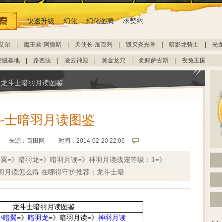
快速升级
幻化
幻化图腾
求契约
艾尔
|
魔王君·阿撒斯
|
天使长·加百列
|
毁灭炎光兽
|
暗影龙骑士
|
光
空贼基地
|
路西法
|
凌云神殿
|
黄金龙穴
|
觉醒萨古斯
|
夜兔王国
龙斗士暗羽月读图鉴
斗士暗羽月读图鉴
来源：
百田网
时间：2014-02-20 22:06
翼=》暗羽龙=》暗羽月读=》神羽月读战宠等级：1=》
士暗羽月读怎么得 在哪得守护推荐：龙斗士暗
龙斗士暗羽月读图鉴
小暗翼
=》
暗羽龙
=》暗羽月读=》
神羽月读