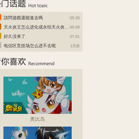
請問遊戲還能進去嗎
05-30
天火炎王怎么进化成永恒天火炎王？
05-09
好久没来了
07-01
电信区竞技场怎么进不去呢
1天前
奥比岛