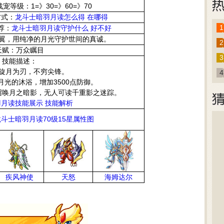
战宠等级：1=》30=》60=》70
方式：
龙斗士暗羽月读怎么得 在哪得
1
荐：
龙斗士暗羽月读守护什么 好不好
翼，用纯净的月光守护世间的真诚。
2
天赋：万众瞩目
3
技能描述：
旋月为刃，不穷尖锋。
4
光的沐浴，增加3500点防御。
召唤月之暗影，无人可读千重影之迷踪。
月读技能展示 技能解析
龙斗士暗羽月读70级15星属性图
疾风神使
天怒
海姆达尔