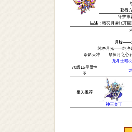
获得
守护推
描述：暗羽月读张开巨
月旋——
纯净月光——纯净月
暗影天冲——祭捧月之心
龙斗士暗羽
70级15星属性
图
相关推荐
神王奥丁