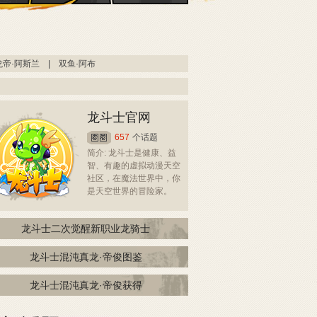
龙帝·阿斯兰
|
双鱼·阿布
龙斗士官网
657
个话题
简介: 龙斗士是健康、益
智、有趣的虚拟动漫天空
社区，在魔法世界中，你
是天空世界的冒险家。
龙斗士二次觉醒新职业龙骑士
龙斗士混沌真龙·帝俊图鉴
龙斗士混沌真龙·帝俊获得