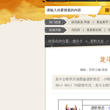
热门战宠
混沌真龙·帝俊
|
黄金射手·
快速升级
乌托邦
|
莫莫祭祀塔
|
你现在的位置:
龙斗士
>
资料大全
>
龙
编辑：百田小编-游游
龙斗士暗羽月读图鉴进阶形态：小暗
30=》60=》70获得方式：龙斗
进阶形态：