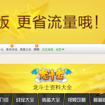
斗士
奥奇传说
奥雅之光
圈圈
豆豆游戏
全部
龙斗士资料大全