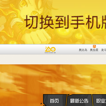
奥比岛
奥拉星
龙