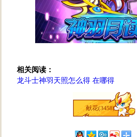
相关阅读：
龙斗士神羽天照怎么得 在哪得
献花(
3458
)