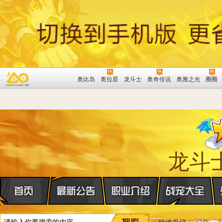
奥比岛
奥拉星
龙斗士
奥奇传说
奥雅之光
圈圈
龙斗