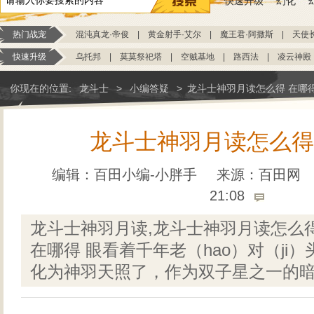
快速升级
幻化
热门战宠
混沌真龙·帝俊
|
黄金射手·艾尔
|
魔王君·阿撒斯
|
天使
快速升级
乌托邦
|
莫莫祭祀塔
|
空贼基地
|
路西法
|
凌云神殿
你现在的位置:
龙斗士
>
小编答疑
>
龙斗士神羽月读怎么得 在哪
龙斗士神羽月读怎么得
编辑：百田小编-小胖手
来源：
百田网
21:08
龙斗士神羽月读,龙斗士神羽月读怎么
在哪得 眼看着千年老（hao）对（ji）
化为神羽天照了，作为双子星之一的