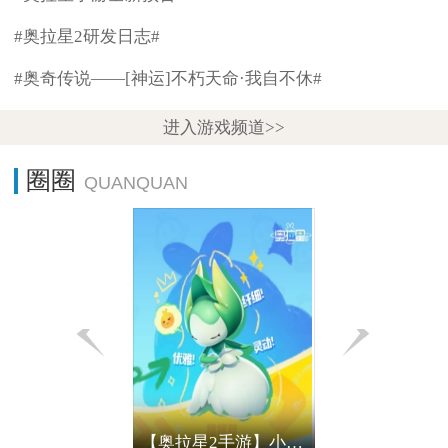
#奥拉星2研发日志#
#奥奇传说——[神运]不朽天命·我自不休#
进入游戏频道>>
圈圈
【奥拉星2手游】小亚比的大烦恼 丨摆摆草篇