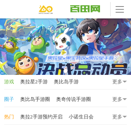
游戏
奥拉星2手游
奥比岛手游
更多
奥奇传说手游
奥拉星手游
圈子
奥比岛手游圈
奥奇传说手游圈
更多
食物语陪伴版
奥奇传说
奥拉星
奥拉星圈
奥奇传说圈
奥比岛圈
热门
奥拉2手游预约开启
小诺生日会
更多
奥比岛
奥雅之光
奥雅之光圈
田田圈
奥拉星手游-炽寒天凤
动漫天地