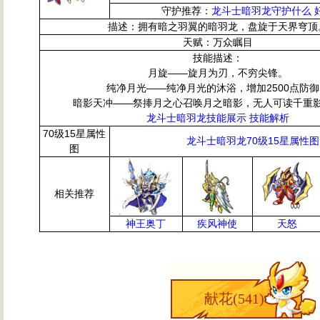
守护推荐：
龙斗士暗羽龙守护什么 
描述：拥有暗之羽翼的暗羽龙，盘旋于天界穹顶
天赋：万众瞩目
技能描述：
月旋——旋月为刃，不穷尖锋。
纯净月光——纯净月光的沐浴，增加2500点防御
暗影天冲——祭捧月之心召唤月之暗影，无人可读千重
龙斗士暗羽龙技能展示 技能解析
70级15星属性
龙斗士暗羽龙70级15星属性图
图
相关推荐
神王奥丁
疾风神使
天怒
献花(
541
)