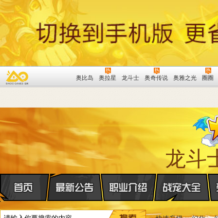
奥比岛
奥拉星
龙斗士
奥奇传说
奥雅之光
圈圈
龙斗