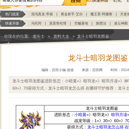
快速升级
幻化
热门战宠
混沌真龙·帝俊
|
黄金射手·艾尔
|
魔王君·阿撒斯
|
天使
快速升级
乌托邦
|
莫莫祭祀塔
|
空贼基地
|
路西法
|
凌云神殿
你现在的位置:
龙斗士
>
资料大全
>
龙斗士暗羽龙图鉴
龙斗士暗羽龙图鉴
编辑：百田小编-游游
来源：
百田网
时间：2014-0
龙斗士暗羽龙图鉴进阶形态：小暗翼=》暗羽龙=》暗羽月读=》神羽
60=》70获得方式：龙斗士暗羽龙怎么得 在哪得守护推荐：龙斗
龙斗士暗羽龙图鉴
进阶形态：
小暗翼
=》暗羽龙=》
暗羽月读
战宠等级：1=》30=》60=》7
获得方式：
龙斗士暗羽龙怎么得 