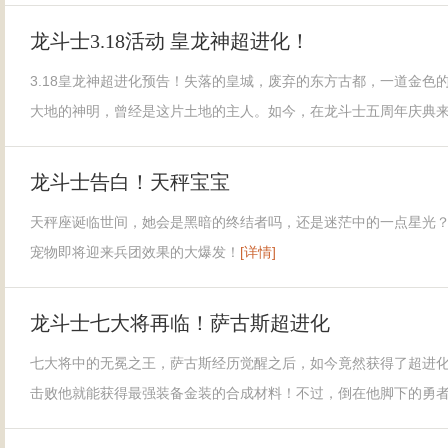
龙斗士3.18活动 皇龙神超进化！
3.18皇龙神超进化预告！失落的皇城，废弃的东方古都，一道金色
大地的神明，曾经是这片土地的主人。如今，在龙斗士五周年庆典
龙斗士告白！天秤宝宝
天秤座诞临世间，她会是黑暗的终结者吗，还是迷茫中的一点星光
宠物即将迎来兵团效果的大爆发！
[详情]
龙斗士七大将再临！萨古斯超进化
七大将中的无冕之王，萨古斯经历觉醒之后，如今竟然获得了超进
击败他就能获得最强装备金装的合成材料！不过，倒在他脚下的勇