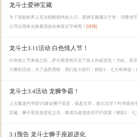
龙斗士爱神宝藏
为了鼓励世界上无法割断羁绊的人们，爱神宝藏重出于世，消费龙
心可以用来兑换最强攻击神宠太宇神荒！
[详情]
龙斗士3.11活动 白色情人节！
白色情人节来临之际，萨古斯竟然开启了惊人的超进化！为此，圣
力量的活动，为了战胜黑暗，我们奋力前行！精彩1：七大将再临！
龙斗士3.4活动 龙狮争霸！
上古魔龙约书亚VS黄金狮子里亚，谁是主宰，谁主沉浮？约书亚的
宝藏。狮子里亚超进化之后，将成为超强攻击守护战宠！精彩1：七
3.1预告 龙斗士狮子座超进化