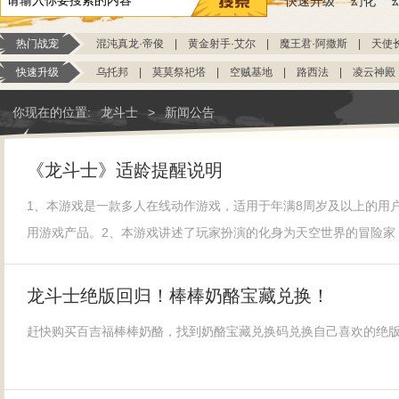
快速升级
幻化
热门战宠
混沌真龙·帝俊
|
黄金射手·艾尔
|
魔王君·阿撒斯
|
天使
快速升级
乌托邦
|
莫莫祭祀塔
|
空贼基地
|
路西法
|
凌云神殿
你现在的位置:
龙斗士
>
新闻公告
《龙斗士》适龄提醒说明
1、本游戏是一款多人在线动作游戏，适用于年满8周岁及以上的用
用游戏产品。2、本游戏讲述了玩家扮演的化身为天空世界的冒险家
龙斗士绝版回归！棒棒奶酪宝藏兑换！
赶快购买百吉福棒棒奶酪，找到奶酪宝藏兑换码兑换自己喜欢的绝