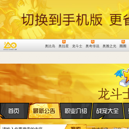
奥比岛
奥拉星
龙斗士
奥奇传说
奥雅之光
圈圈
龙斗