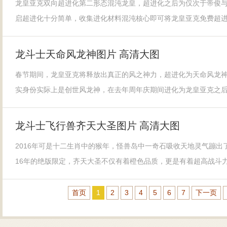
龙皇亚克双向超进化第二形态混沌龙皇，超进化之后为仅次于帝俊
启超进化十分简单，收集进化材料混沌核心即可将龙皇亚克免费超
龙斗士天命风龙神图片 高清大图
春节期间，龙皇亚克将释放出真正的风之神力，超进化为天命风龙
实身份实际上是创世风龙神，在去年周年庆期间进化为龙皇亚克之
龙斗士飞行兽齐天大圣图片 高清大图
2016年可是十二生肖中的猴年，怪兽岛中一奇石吸收天地灵气蹦出
16年的绝版限定，齐天大圣不仅有着橙色品质，更是有着超高战斗
首页
1
2
3
4
5
6
7
下一页