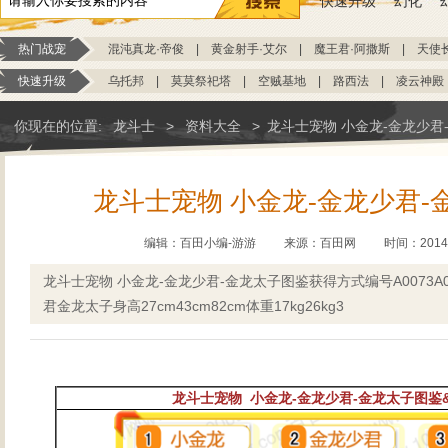
快速升级
幻化
热门战宠
混沌真龙·帝俊
|
黄金射手·艾尔
|
魔王君·阿撒斯
|
天使
快速升级
乌托邦
|
莫莫祭祀塔
|
空贼基地
|
路西法
|
凌云神殿
你现在的位置:
龙斗士
>
资料大全
>
龙斗士宠物 小金龙-金龙少君
龙斗士宠物 小金龙-金龙少君-
编辑：百田小编-游游
来源：
百田网
时间：2014-0
龙斗士宠物 小金龙-金龙少君-金龙太子图鉴获得方式编号A0073A0
君金龙太子身高27cm43cm82cm体重17kg26kg3
龙斗士宠物 小金龙-金龙少君-金龙太子图鉴