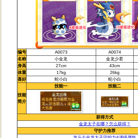
编号
A0073
A0074
名称
小金龙
金龙少君
身高
27cm
43cm
体重
17kg
26kg
喜好
蛇小白
蛇小白
技能一
技能二
技能
简介
获得方式
金龙太子在哪？怎么获得？
守护力推荐
龙斗士金龙太子守护力&满级属性