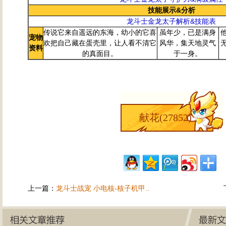
技能展示&分析
龙斗士金龙太子解析&技能表
传说它来自遥远的东海，幼小的它喜
虽年少，已是满身
宠物
欢把自己藏在蛋壳里，让人看不清它
风华，集天地灵气
资料
的真面目。
于一身。
献花(
27852
)
上一篇：
龙斗士战宠 小电核-核子机甲..