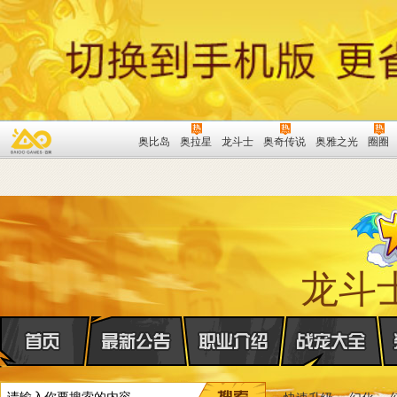
奥比岛
奥拉星
龙斗士
奥奇传说
奥雅之光
圈圈
龙斗