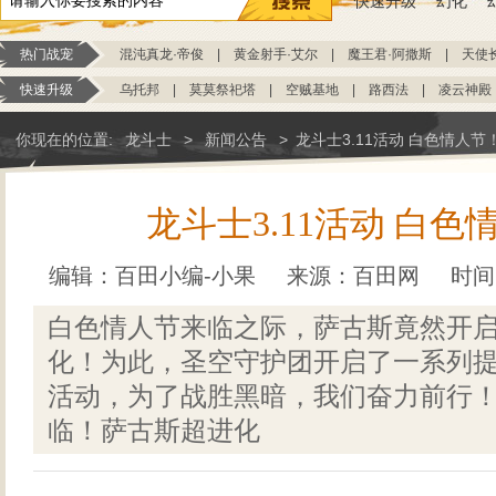
快速升级
幻化
热门战宠
混沌真龙·帝俊
|
黄金射手·艾尔
|
魔王君·阿撒斯
|
天使
快速升级
乌托邦
|
莫莫祭祀塔
|
空贼基地
|
路西法
|
凌云神殿
你现在的位置:
龙斗士
>
新闻公告
>
龙斗士3.11活动 白色情人节
龙斗士3.11活动 白色
编辑：百田小编-小果
来源：
百田网
时间：
白色情人节来临之际，萨古斯竟然开
化！为此，圣空守护团开启了一系列
活动，为了战胜黑暗，我们奋力前行！
临！萨古斯超进化