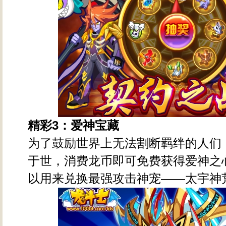
精彩3
：爱神宝藏
为了鼓励世界上无法割断羁绊的人们
于世，消费龙币即可免费获得爱神之
以用来兑换最强攻击神宠——太宇神