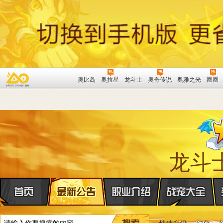
奥比岛
奥拉星
龙斗士
奥奇传说
奥雅之光
圈圈
龙斗