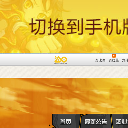
奥比岛
奥拉星
龙