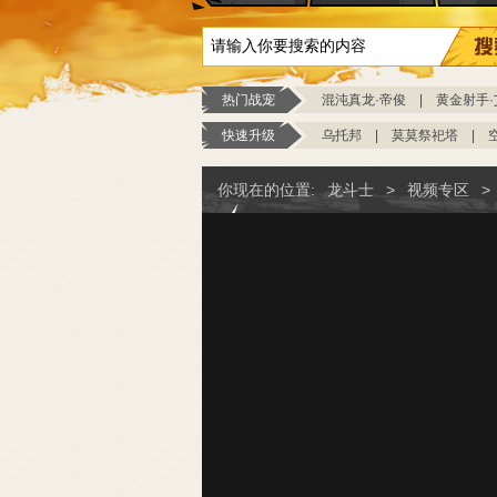
热门战宠
混沌真龙·帝俊
|
黄金射手·
快速升级
乌托邦
|
莫莫祭祀塔
|
你现在的位置:
龙斗士
>
视频专区
>