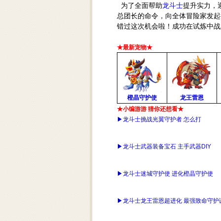
为了全面帮助
龙斗士
提升实力，
总团长的命令，向全体冒险家发起
错过这次机会啦！成功在试炼中战
★最新宠物★
橙晶守护使
龙王雷恩
★小编游游 猜你还想看★
▶
龙斗士挑战光翼守护者 怎么打
▶
龙斗士武器装备宝石 主手武器DIY
▶
龙斗士迷城守护使 进化橙晶守护使
▶
龙斗士龙王雷恩超进化 最强致命守护