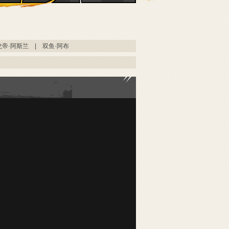
龙帝·阿斯兰
|
双鱼·阿布