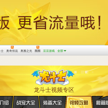
斗士
奥奇传说
奥雅之光
圈圈
豆豆游戏
全部
龙斗士视频专区