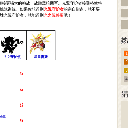
迎接更强大的挑战，战胜黑暗团军。光翼守护者接受格兰特
挑战训练。如果你想得到
光翼守护者
的亲自指点，就不要
胜光翼守护者，就能得到
光之翼兽蛋
哦！
1
？？守护使
星皇宙斯
2
3
4
诞生