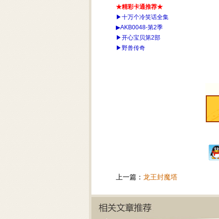
★精彩卡通推荐★
▶十万个冷笑话全集
▶AKB0048-第2季
▶开心宝贝第2部
▶野兽传奇
上一篇：
龙王封魔塔