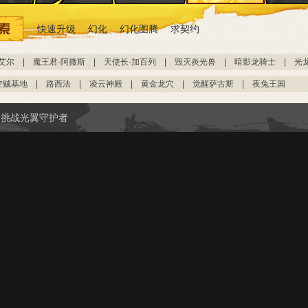
快速升级
幻化
幻化图腾
求契约
艾尔
|
魔王君·阿撒斯
|
天使长·加百列
|
毁灭炎光兽
|
暗影龙骑士
|
光
空贼基地
|
路西法
|
凌云神殿
|
黄金龙穴
|
觉醒萨古斯
|
夜兔王国
挑战光翼守护者