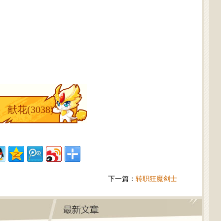
献花(
3038
)
下一篇：
转职狂魔剑士