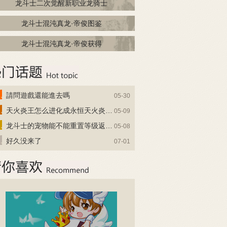
龙斗士二次觉醒新职业龙骑士
龙斗士混沌真龙·帝俊图鉴
龙斗士混沌真龙·帝俊获得
請問遊戲還能進去嗎
05-30
天火炎王怎么进化成永恒天火炎王？
05-09
龙斗士的宠物能不能重置等级返还水晶啊
05-08
好久没来了
07-01