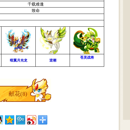
千载难逢
致命
苍灵战将
暗翼月光龙
逆潮
献花(
8
)