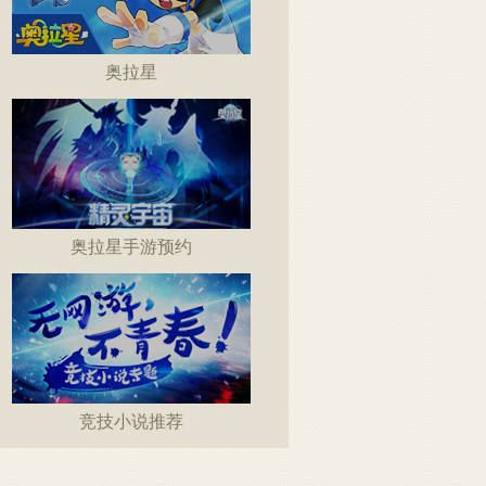
奥拉星
奥拉星手游预约
竞技小说推荐