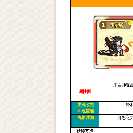
来自神秘
属性图
灵魂收割
锋
勾魂巨镰
鬼影浮游
邪恶之
获得方法