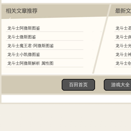
龙斗士阿撒斯图鉴
龙斗士撒斯图鉴
龙斗士魔王君·阿撒斯图鉴
龙斗士小凯撒图鉴
龙斗士阿撒斯解析 属性图
百田首页
游戏大全