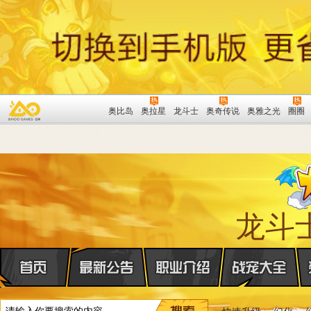
奥比岛
奥拉星
龙斗士
奥奇传说
奥雅之光
圈圈
龙斗