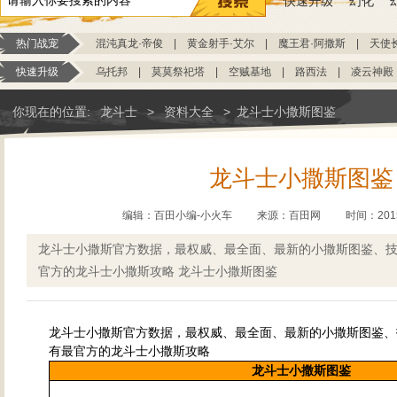
快速升级
幻化
热门战宠
混沌真龙·帝俊
|
黄金射手·艾尔
|
魔王君·阿撒斯
|
天使
快速升级
乌托邦
|
莫莫祭祀塔
|
空贼基地
|
路西法
|
凌云神殿
你现在的位置:
龙斗士
>
资料大全
>
龙斗士小撒斯图鉴
龙斗士小撒斯图鉴
编辑：百田小编-小火车
来源：
百田网
时间：2015-
龙斗士小撒斯官方数据，最权威、最全面、最新的小撒斯图鉴、技
官方的龙斗士小撒斯攻略 龙斗士小撒斯图鉴
龙斗士小撒斯官方数据，最权威、最全面、最新的小撒斯图鉴、
有最官方的龙斗士小撒斯攻略
龙斗士小撒斯图鉴