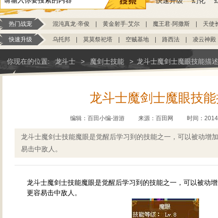
快速升级
幻化
热门战宠
混沌真龙·帝俊
|
黄金射手·艾尔
|
魔王君·阿撒斯
|
天使
快速升级
乌托邦
|
莫莫祭祀塔
|
空贼基地
|
路西法
|
凌云神殿
你现在的位置:
龙斗士
>
魔剑士技能
>
龙斗士魔剑士魔眼技能描
龙斗士魔剑士魔眼技能
编辑：百田小编-游游
来源：
百田网
时间：2014-1
龙斗士魔剑士技能魔眼是觉醒后学习到的技能之一，可以被动增
易击中敌人。
龙斗士魔剑士技能魔眼是觉醒后学习到的技能之一，可以被动增
更容易击中敌人。