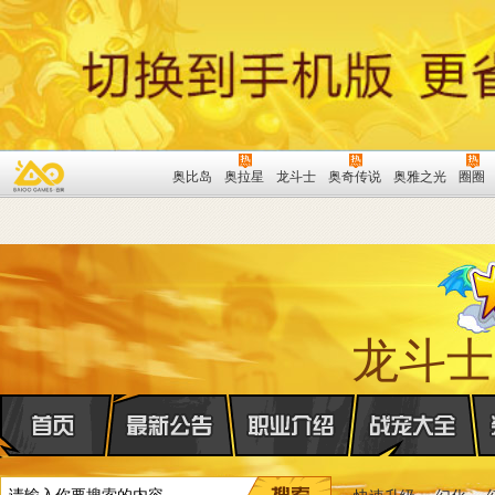
奥比岛
奥拉星
龙斗士
奥奇传说
奥雅之光
圈圈
龙斗士