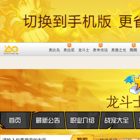
奥比岛
奥拉星
龙斗士
奥奇传说
奥雅之光
圈圈
龙斗