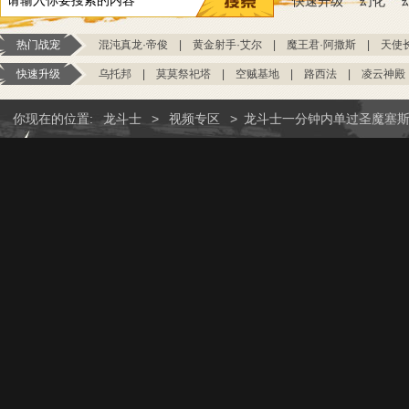
快速升级
幻化
热门战宠
混沌真龙·帝俊
|
黄金射手·艾尔
|
魔王君·阿撒斯
|
天使
快速升级
乌托邦
|
莫莫祭祀塔
|
空贼基地
|
路西法
|
凌云神殿
你现在的位置:
龙斗士
>
视频专区
>
龙斗士一分钟内单过圣魔塞