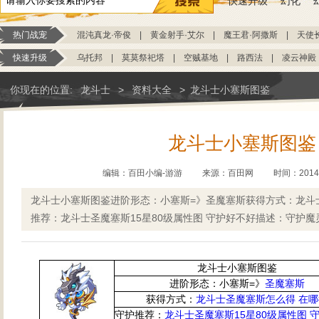
快速升级
幻化
热门战宠
混沌真龙·帝俊
|
黄金射手·艾尔
|
魔王君·阿撒斯
|
天使
快速升级
乌托邦
|
莫莫祭祀塔
|
空贼基地
|
路西法
|
凌云神殿
你现在的位置:
龙斗士
>
资料大全
>
龙斗士小塞斯图鉴
龙斗士小塞斯图鉴
编辑：百田小编-游游
来源：
百田网
时间：2014-0
龙斗士小塞斯图鉴进阶形态：小塞斯=》圣魔塞斯获得方式：龙斗
推荐：龙斗士圣魔塞斯15星80级属性图 守护好不好描述：守护
龙斗士小塞斯图鉴
进阶形态：小塞斯=》
圣魔塞斯
获得方式：
龙斗士圣魔塞斯怎么得 在哪
守护推荐：
龙斗士圣魔塞斯15星80级属性图 