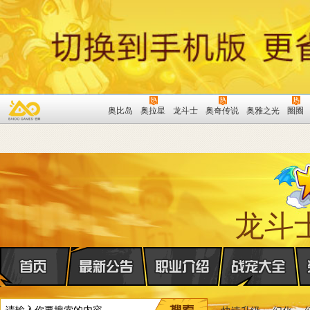
奥比岛
奥拉星
龙斗士
奥奇传说
奥雅之光
圈圈
龙斗