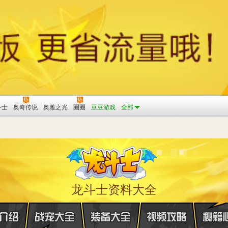
斗士
奥奇传说
奥雅之光
圈圈
豆豆游戏
全部
龙斗士资料大全