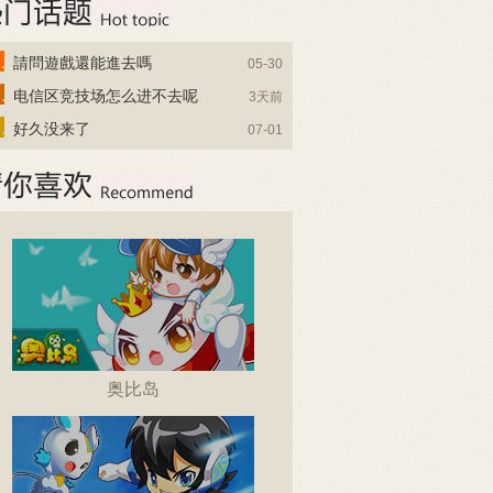
請問遊戲還能進去嗎
05-30
电信区竞技场怎么进不去呢
3天前
好久没来了
07-01
奥比岛