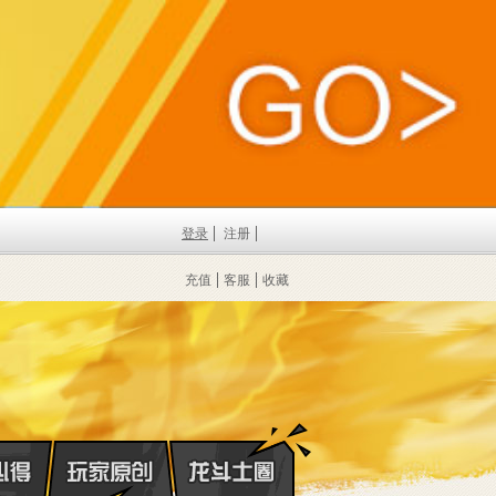
登录
注册
充值
客服
收藏