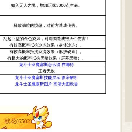
如入无人之境，增加玩家3000点生命。
释放满腔的愤怒，对前方造成伤害。
刮起巨型的金色旋风，对周围造成毁灭性伤害！
有较高概率抵抗冰冻效果（身体冰冻）。
有较高概率抵抗麻痹效果（麻痹硬直）。
有极大的概率抵抗黑暗效果（屏幕黑暗）。
龙斗士圣魔塞斯怎么得 在哪得
王者无敌
龙斗士圣魔塞斯技能展示 影帝解析
龙斗士圣魔塞斯图片 高清大图欣赏
献花(
6502
)