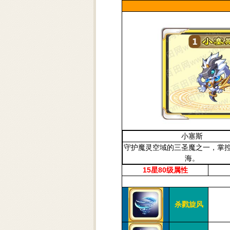
小塞斯
守护魔灵空域的三圣魔之一，掌
海。
15星80级属性
杀戮旋风