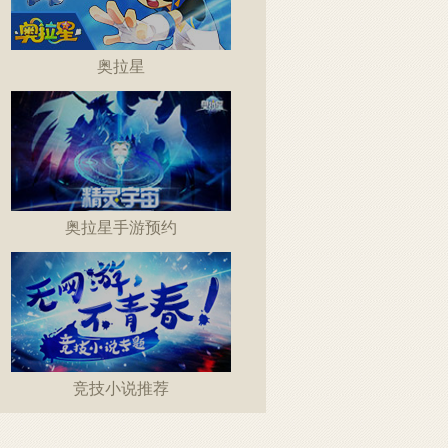
奥拉星
奥拉星手游预约
竞技小说推荐