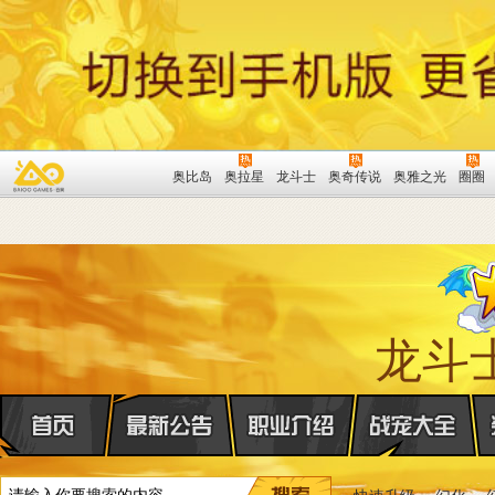
奥比岛
奥拉星
龙斗士
奥奇传说
奥雅之光
圈圈
龙斗