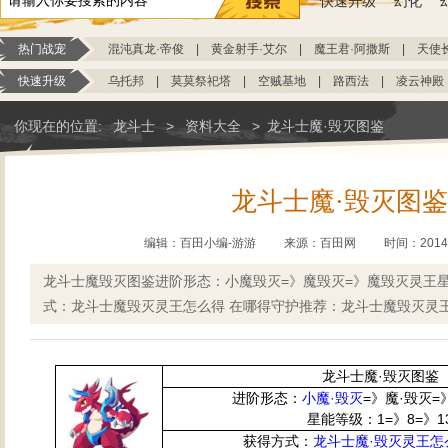
快速升级
幻化
热门战宠
混沌真龙·帝俊
|
黄金射手·艾尔
|
魔王君·阿撒斯
|
天使
快速升级
乌托邦
|
莫莫祭祀塔
|
空贼基地
|
路西法
|
凌云神殿
你现在的位置:
龙斗士
>
资料大全
>
龙斗士魔·毁灭图鉴
龙斗士魔·毁灭图
编辑：百田小编-游游
来源：
百田网
时间：2014-0
龙斗士魔毁灭图鉴进阶形态：小魔毁灭=》魔毁灭=》魔毁灭灵王星能
式：龙斗士魔毁灭灵王怎么得 在哪得守护推荐：龙斗士魔毁灭灵
龙斗士魔·毁灭图鉴
进阶形态：
小魔·毁灭
=》魔·毁灭=
星能等级：1=》8=》1
获得方式：
龙斗士魔·毁灭灵王怎