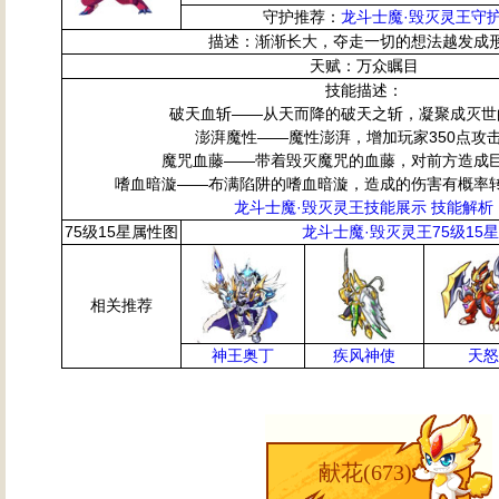
守护推荐：
龙斗士魔·毁灭灵王守护
描述：渐渐长大，夺走一切的想法越发成
天赋：万众瞩目
技能描述：
破天血斩——从天而降的破天之斩，凝聚成灭世
澎湃魔性——魔性澎湃，增加玩家350点攻
魔咒血藤——带着毁灭魔咒的血藤，对前方造成
嗜血暗漩——布满陷阱的嗜血暗漩，造成的伤害有概率
龙斗士魔·毁灭灵王技能展示 技能解析
75级15星属性图
龙斗士魔·毁灭灵王75级15
相关推荐
神王奥丁
疾风神使
天怒
献花(
673
)