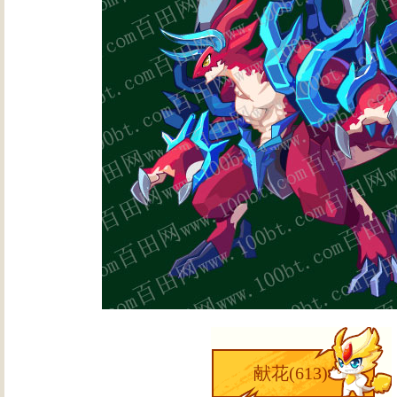
献花(
613
)