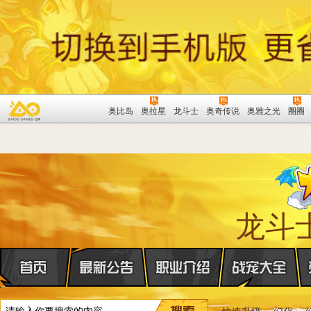
奥比岛
奥拉星
龙斗士
奥奇传说
奥雅之光
圈圈
龙斗