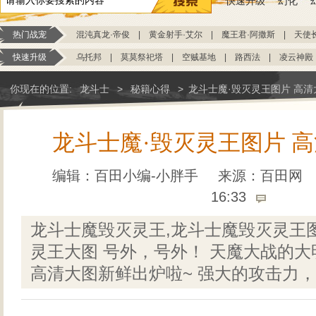
快速升级
幻化
热门战宠
混沌真龙·帝俊
|
黄金射手·艾尔
|
魔王君·阿撒斯
|
天使
快速升级
乌托邦
|
莫莫祭祀塔
|
空贼基地
|
路西法
|
凌云神殿
你现在的位置:
龙斗士
>
秘籍心得
>
龙斗士魔·毁灭灵王图片 高
龙斗士魔·毁灭灵王图片 
编辑：百田小编-小胖手
来源：
百田网
16:33
龙斗士魔毁灭灵王,龙斗士魔毁灭灵王
灵王大图 号外，号外！ 天魔大战的
高清大图新鲜出炉啦~ 强大的攻击力