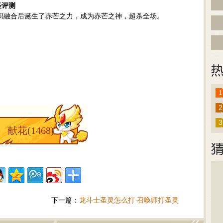
怪评测
织融合后诞生了赤芒之力，成为赤芒之神，超杀全场。
】
】
1
2
3
献花(
1468
)
下一篇：
龙斗士圣灵怎么打 召唤师打圣灵