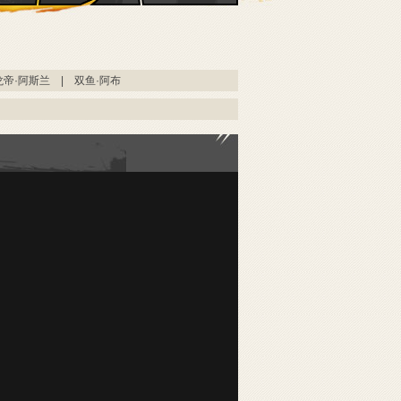
龙帝·阿斯兰
|
双鱼·阿布