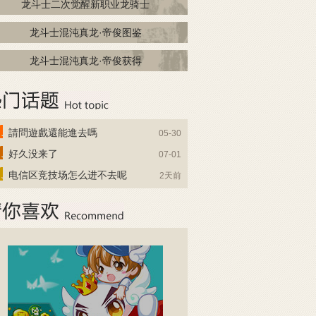
龙斗士二次觉醒新职业龙骑士
龙斗士混沌真龙·帝俊图鉴
龙斗士混沌真龙·帝俊获得
請問遊戲還能進去嗎
05-30
好久没来了
07-01
电信区竞技场怎么进不去呢
2天前