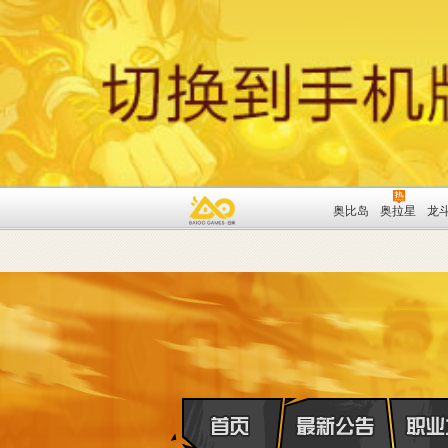
奥比岛
奥拉星
龙