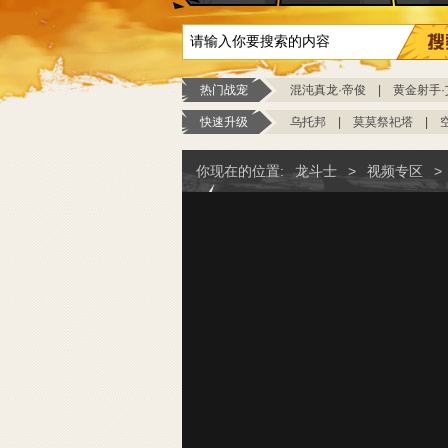
热门战宠
混沌真龙·帝俊
|
黄金射手·
快速升级
乌托邦
|
莫莫祭祀塔
|
你现在的位置:
龙斗士
>
视频专区
>