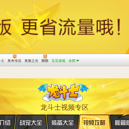
斗士
奥奇传说
奥雅之光
圈圈
豆豆游戏
全部
龙斗士视频专区