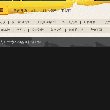
快速升级
幻化
幻化图腾
求契约
艾尔
|
魔王君·阿撒斯
|
天使长·加百列
|
毁灭炎光兽
|
暗影龙骑士
|
光
空贼基地
|
路西法
|
凌云神殿
|
黄金龙穴
|
觉醒萨古斯
|
夜兔王国
龙斗士赤芒神盖亚打怪评测