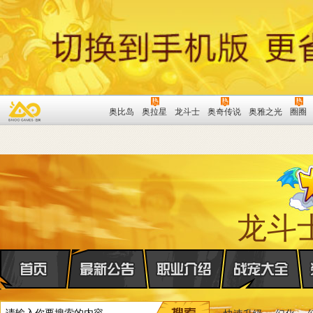
奥比岛
奥拉星
龙斗士
奥奇传说
奥雅之光
圈圈
龙斗