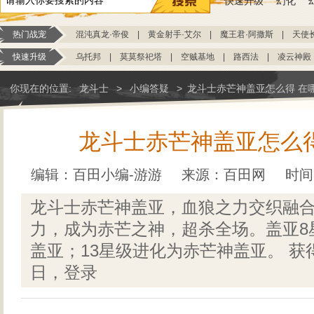
快速升级
幻化
热门战宠
混沌真龙·帝俊
|
黄金射手·艾尔
|
魔王君·阿撒斯
|
天使
快速升级
乌托邦
|
莫莫祭祀塔
|
空贼基地
|
路西法
|
凌云神殿
你现在的位置:
龙斗士
>
小编答疑
>
龙斗士赤芒神盖亚怎么得 在
龙斗士赤芒神盖亚怎么得
编辑：百田小编-游游
来源：
百田网
时间：
龙斗士赤芒神盖亚，血狼之力交织融
力，成为赤芒之神，超杀全场。盖亚8
盖亚；13星级进化为赤芒神盖亚。 获得
日，登录