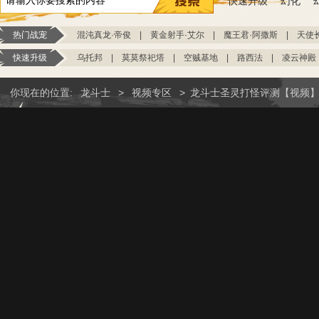
快速升级
幻化
热门战宠
混沌真龙·帝俊
|
黄金射手·艾尔
|
魔王君·阿撒斯
|
天使
快速升级
乌托邦
|
莫莫祭祀塔
|
空贼基地
|
路西法
|
凌云神殿
你现在的位置:
龙斗士
>
视频专区
>
龙斗士圣灵打怪评测【视频