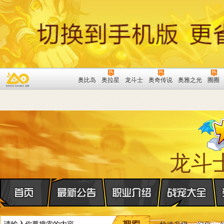
奥比岛
奥拉星
龙斗士
奥奇传说
奥雅之光
圈圈
龙斗