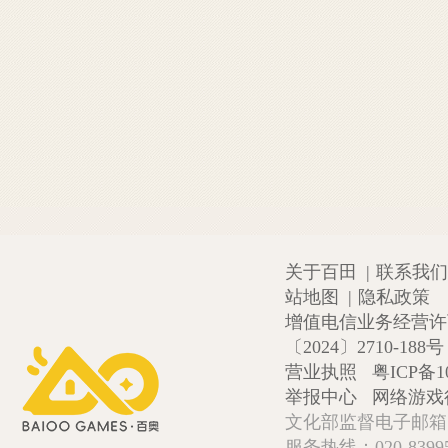
关于百田
|
联系我们
站地图
|
隐私政策
增值电信业务经营许可证
〔2024〕2710-188号
营业执照
粤ICP备1
举报中心
网络游戏
文化部监督电子邮箱:wlw
服务热线：020-839952