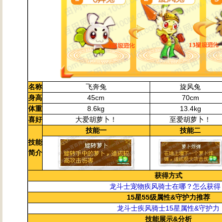
名称
飞奔兔
旋风兔
身高
45cm
70cm
体重
8.6kg
13.4kg
喜好
大爱胡萝卜！
至爱胡萝卜！
技能一
技能二
技能
简介
获得方式
龙斗士宠物疾风骑士在哪？怎么获得
15星55级属性&守护力推荐
龙斗士疾风骑士15星属性&守护力
技能展示&分析