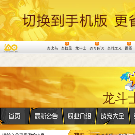
奥比岛
奥拉星
龙斗士
奥奇传说
奥雅之光
圈圈
龙斗