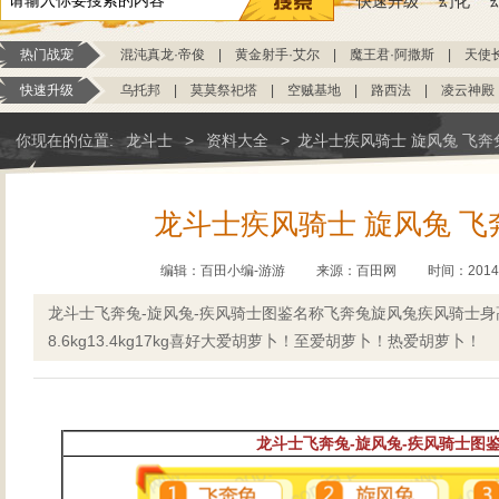
快速升级
幻化
热门战宠
混沌真龙·帝俊
|
黄金射手·艾尔
|
魔王君·阿撒斯
|
天使
快速升级
乌托邦
|
莫莫祭祀塔
|
空贼基地
|
路西法
|
凌云神殿
你现在的位置:
龙斗士
>
资料大全
>
龙斗士疾风骑士 旋风兔 飞奔
龙斗士疾风骑士 旋风兔 飞
编辑：百田小编-游游
来源：
百田网
时间：2014-0
龙斗士飞奔兔-旋风兔-疾风骑士图鉴名称飞奔兔旋风兔疾风骑士身高45
8.6kg13.4kg17kg喜好大爱胡萝卜！至爱胡萝卜！热爱胡萝卜！
龙斗士飞奔兔-旋风兔-疾风骑士图