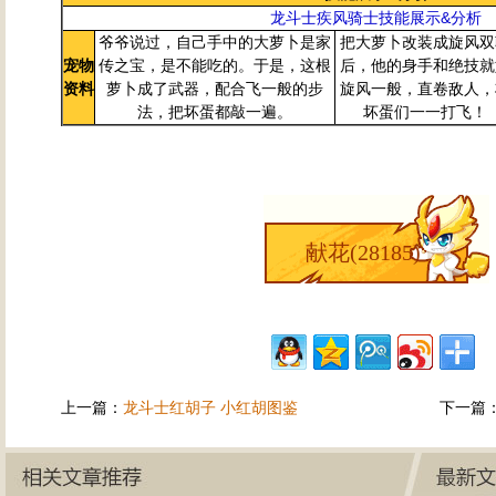
龙斗士疾风骑士技能展示&分析
爷爷说过，自己手中的大萝卜是家
把大萝卜改装成旋风双
宠物
传之宝，是不能吃的。于是，这根
后，他的身手和绝技就
资料
萝卜成了武器，配合飞一般的步
旋风一般，直卷敌人，
法，把坏蛋都敲一遍。
坏蛋们一一打飞！
献花(
28185
)
上一篇：
龙斗士红胡子 小红胡图鉴
下一篇