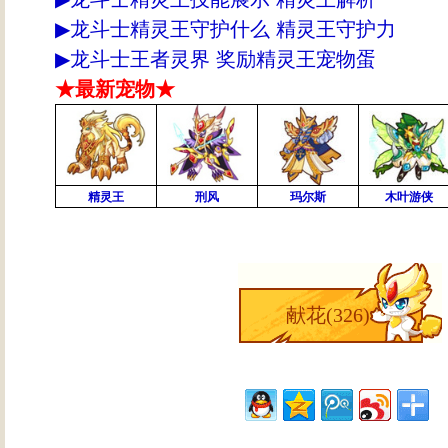
▶
龙斗士精灵王守护什么 精灵王守护力
▶
龙斗士王者灵界 奖励精灵王宠物蛋
★最新宠物★
精灵王
刑风
玛尔斯
木叶游侠
献花(
326
)