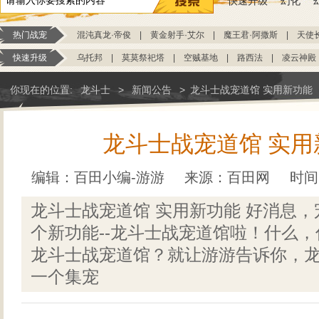
快速升级
幻化
热门战宠
混沌真龙·帝俊
|
黄金射手·艾尔
|
魔王君·阿撒斯
|
天使
快速升级
乌托邦
|
莫莫祭祀塔
|
空贼基地
|
路西法
|
凌云神殿
你现在的位置:
龙斗士
>
新闻公告
>
龙斗士战宠道馆 实用新功能
龙斗士战宠道馆 实用
编辑：百田小编-游游
来源：
百田网
时间：
龙斗士战宠道馆 实用新功能 好消息
个新功能--龙斗士战宠道馆啦！什么
龙斗士战宠道馆？就让游游告诉你，
一个集宠