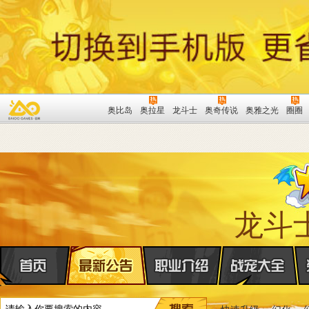
奥比岛
奥拉星
龙斗士
奥奇传说
奥雅之光
圈圈
龙斗