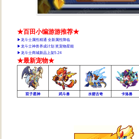
★百田小编游游推荐★
▶
龙斗士属性精通 全新属性降临
▶
龙斗士神兽养成计划 奖宠物星能
▶
龙斗士商城新品上架5.24
★最新宠物★
双子星神
武斗兽
水箭古奇
卡洛兽