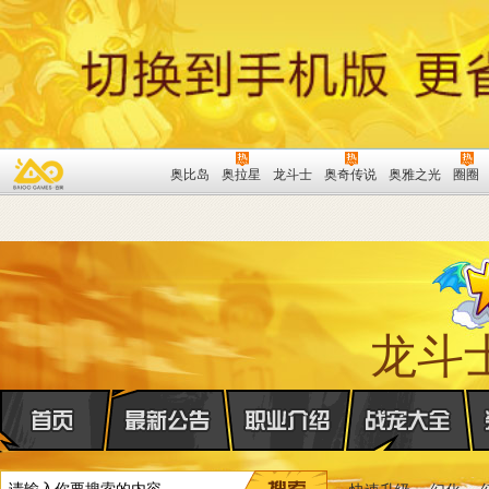
奥比岛
奥拉星
龙斗士
奥奇传说
奥雅之光
圈圈
龙斗