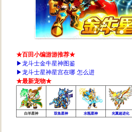
★百田小编游游推荐★
▶
龙斗士金牛星神图鉴
▶
龙斗士星神星宫在哪 怎么进
★最新宠物★
白羊星神
双鱼星神
水瓶星神
光翼超进化