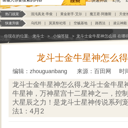
快速升级
幻化
热门战宠
混沌真龙·帝俊
|
黄金射手·艾尔
|
魔王君·阿撒斯
|
天使
快速升级
乌托邦
|
莫莫祭祀塔
|
空贼基地
|
路西法
|
凌云神殿
你现在的位置:
龙斗士
>
小编答疑
>
龙斗士金牛星神怎么得 在哪
龙斗士金牛星神怎么得
编辑：zhouguanbang
来源：
百田网
时间
龙斗士金牛星神怎么得,龙斗士金牛星
牛星神，万神星宫十二星神之一，控
大星辰之力！是龙斗士星神传说系列宠
法1：4月2