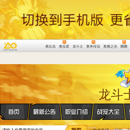
奥比岛
奥拉星
龙斗士
奥奇传说
奥雅之光
圈圈
龙斗