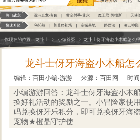
快速升级
幻化
热门战宠
混沌真龙·帝俊
|
黄金射手·艾尔
|
魔王君·阿撒斯
|
天使
快速升级
乌托邦
|
莫莫祭祀塔
|
空贼基地
|
路西法
|
凌云神殿
你现在的位置:
龙斗士
>
小编答疑
>
龙斗士伢牙海盗小木船怎么得
龙斗士伢牙海盗小木船怎么
编辑：百田小编-游游
来源：
百田网
时间：
小编游游回答：龙斗士伢牙海盗小木
换好礼活动的奖励之一。小冒险家使
码兑换伢牙乐积分，即可兑换伢牙海
宠物★橙晶守护使