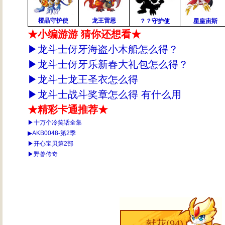
橙晶守护使
龙王雷恩
？？守护使
星皇宙斯
★小编游游 猜你还想看★
▶
龙斗士伢牙海盗小木船怎么得？
▶
龙斗士伢牙乐新春大礼包怎么得？
▶
龙斗士龙王圣衣怎么得
▶
龙斗士战斗奖章怎么得 有什么用
★精彩卡通推荐★
▶十万个冷笑话全集
▶AKB0048-第2季
▶开心宝贝第2部
▶野兽传奇
献花(
94
)