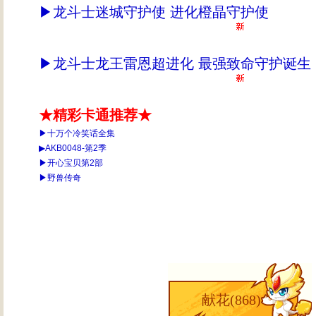
▶
龙斗士迷城守护使 进化橙晶守护使
▶
龙斗士龙王雷恩超进化 最强致命守护诞生
★精彩卡通推荐★
▶十万个冷笑话全集
▶AKB0048-第2季
▶开心宝贝第2部
▶野兽传奇
献花(
868
)