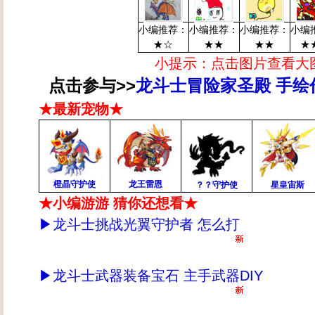
小编推荐：
小编推荐：
小编推荐：
小编
★☆
★★
★★
★
小提示：点击图片查看大
点击参与>>
龙斗士冒险家圣殿 手绘
★最新宠物★
橙晶守护使
龙王雷恩
？？守护使
星皇宙斯
★小编游游 猜你还想看★
▶
龙斗士挑战光翼守护者 怎么打
▶
龙斗士武器装备宝石 主手武器DIY