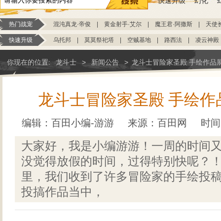
快速升级
幻化
热门战宠
混沌真龙·帝俊
|
黄金射手·艾尔
|
魔王君·阿撒斯
|
天使
快速升级
乌托邦
|
莫莫祭祀塔
|
空贼基地
|
路西法
|
凌云神殿
你现在的位置:
龙斗士
>
新闻公告
>
龙斗士冒险家圣殿 手绘作品展
龙斗士冒险家圣殿 手绘作品
编辑：百田小编-游游
来源：
百田网
时间：
大家好，我是小编游游！一周的时间
没觉得放假的时间，过得特别快呢？！
里，我们收到了许多冒险家的手绘投
投搞作品当中，