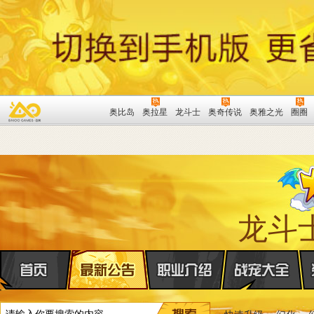
奥比岛
奥拉星
龙斗士
奥奇传说
奥雅之光
圈圈
龙斗