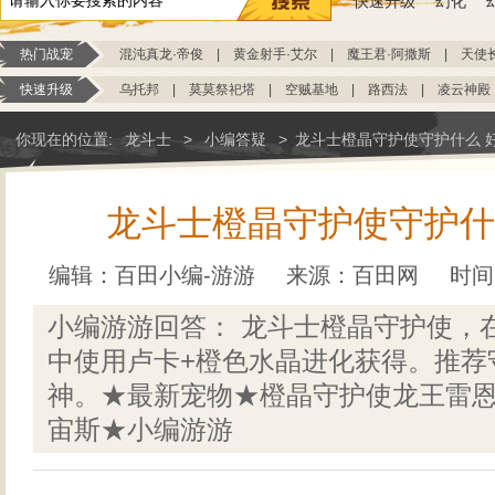
快速升级
幻化
热门战宠
混沌真龙·帝俊
|
黄金射手·艾尔
|
魔王君·阿撒斯
|
天使
快速升级
乌托邦
|
莫莫祭祀塔
|
空贼基地
|
路西法
|
凌云神殿
你现在的位置:
龙斗士
>
小编答疑
>
龙斗士橙晶守护使守护什么 
龙斗士橙晶守护使守护什
编辑：百田小编-游游
来源：
百田网
时间：
小编游游回答： 龙斗士橙晶守护使，
中使用卢卡+橙色水晶进化获得。推荐
神。★最新宠物★橙晶守护使龙王雷
宙斯★小编游游