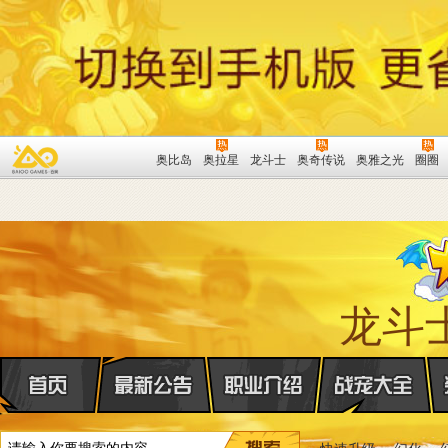
奥比岛
奥拉星
龙斗士
奥奇传说
奥雅之光
圈圈
龙斗