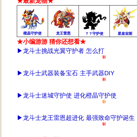
★最新宠物★
橙晶守护使
龙王雷恩
？？守护使
星皇宙斯
★小编游游 猜你还想看★
▶
龙斗士挑战光翼守护者 怎么打
▶
龙斗士武器装备宝石 主手武器DIY
▶
龙斗士迷城守护使 进化橙晶守护使
▶
龙斗士龙王雷恩超进化 最强致命守护诞生