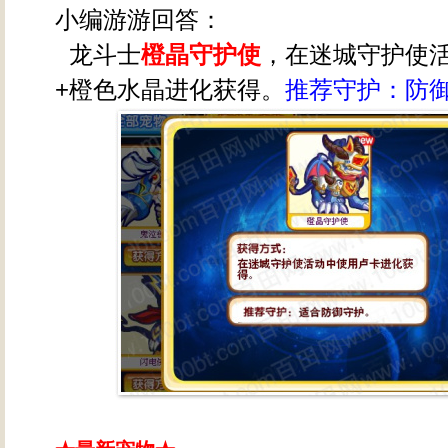
小编游游回答：
龙斗士
橙晶守护使
，在迷城守护使
+橙色水晶进化获得。
推荐守护：防