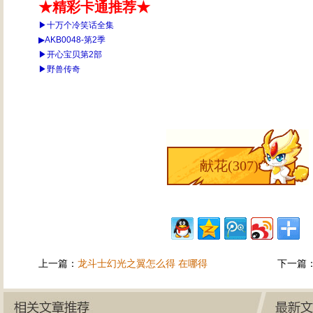
★精彩卡通推荐★
▶十万个冷笑话全集
▶AKB0048-第2季
▶开心宝贝第2部
▶野兽传奇
献花(
307
)
上一篇：
龙斗士幻光之翼怎么得 在哪得
下一篇