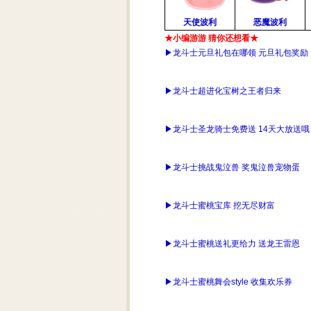
天使波利
恶魔波利
★小编游游 猜你还想看★
▶
龙斗士元旦礼包在哪领 元旦礼包奖励
▶
龙斗士超进化宝树之王者归来
▶
龙斗士圣龙骑士免费送 14天大放送哦
▶
龙斗士挑战鬼泣兽 奖鬼泣兽宠物蛋
▶
龙斗士蜜桃宝库 挖无尽财富
▶
龙斗士蜜桃送礼更给力 送龙王雷恩
▶
龙斗士蜜桃舞会style 收集欢乐券