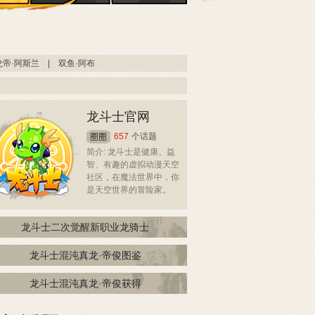
龙帝·阿斯兰
|
双鱼·阿布
龙斗士官网
657
个话题
简介: 龙斗士是健康、益
智、有趣的虚拟动漫天空
社区，在魔法世界中，你
是天空世界的冒险家。
龙斗士二次觉醒新职业龙骑士
龙斗士混沌真龙·帝俊图鉴
龙斗士混沌真龙·帝俊获得