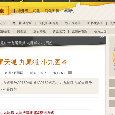
快速升级
幻化
幻化图腾
求契约
艾尔
|
魔王君·阿撒斯
|
天使长·加百列
|
毁灭炎光兽
|
暗影龙骑士
|
光
空贼基地
|
路西法
|
凌云神殿
|
黄金龙穴
|
觉醒萨古斯
|
夜兔王国
龙斗士九尾天狐 九尾狐 小九图鉴
尾天狐 九尾狐 小九图鉴
来源：
百田网
时间：2014-02-26 14:53
方式编号A0160A0161A0162名称小九九尾狐九尾天狐身
g62kg喜好和
九
-
九尾狐
-九尾天狐
图鉴&获得方式