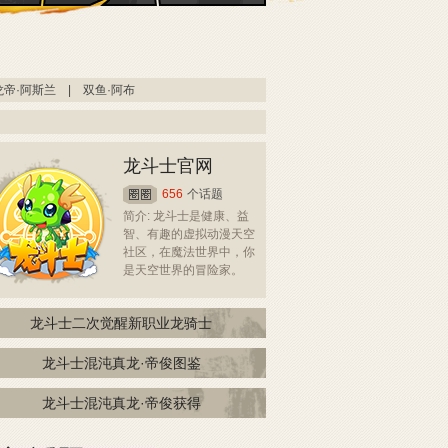
龙帝·阿斯兰
|
双鱼·阿布
龙斗士官网
656
个话题
简介: 龙斗士是健康、益
智、有趣的虚拟动漫天空
社区，在魔法世界中，你
是天空世界的冒险家。
龙斗士二次觉醒新职业龙骑士
龙斗士混沌真龙·帝俊图鉴
龙斗士混沌真龙·帝俊获得