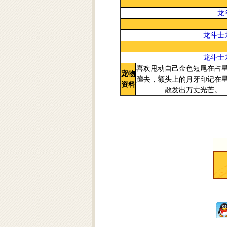
龙
龙斗士
龙斗士
喜欢甩动自己金色短尾在占
宠物
蹿去，额头上的月牙印记在
资料
散发出万丈光芒。