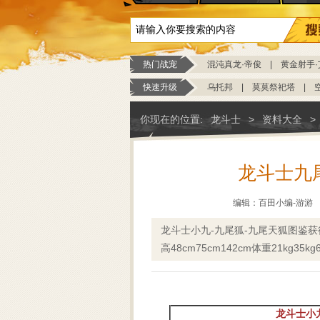
热门战宠
混沌真龙·帝俊
|
黄金射手·
快速升级
乌托邦
|
莫莫祭祀塔
|
你现在的位置:
龙斗士
>
资料大全
>
龙斗士九
编辑：百田小编-游游
龙斗士小九-九尾狐-九尾天狐图鉴获得
高48cm75cm142cm体重21kg35k
龙斗士小