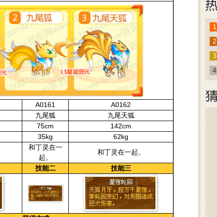
1
2
3
4
A0161
A0162
九尾狐
九尾天狐
75cm
142cm
35kg
62kg
和丁灵在一
和丁灵在一起。
起。
技能二
技能三