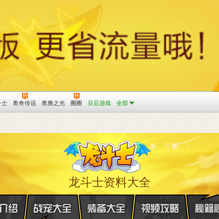
斗士
奥奇传说
奥雅之光
圈圈
豆豆游戏
全部
龙斗士资料大全