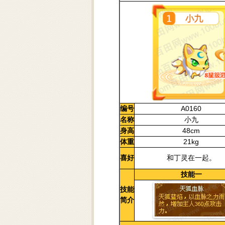
编号
A0160
名称
小九
身高
48cm
体重
21kg
喜好
和丁灵在一起。
技能一
技能
简介