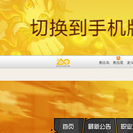
奥比岛
奥拉星
龙