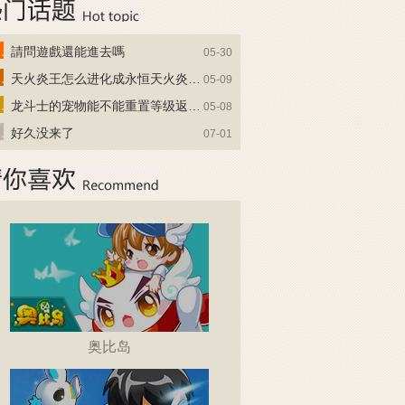
請問遊戲還能進去嗎
05-30
天火炎王怎么进化成永恒天火炎王？
05-09
龙斗士的宠物能不能重置等级返还水晶啊
05-08
好久没来了
07-01
奥比岛