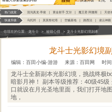
快速升级
幻化
热门战宠
混沌真龙·帝俊
|
黄金射手·艾尔
|
魔王君·阿撒斯
|
天使
快速升级
乌托邦
|
莫莫祭祀塔
|
空贼基地
|
路西法
|
凌云神殿
你现在的位置:
龙斗士
>
秘籍心得
>
龙斗士光影幻境副本
龙斗士光影幻境
编辑：百田小编-游游
来源：
百田网
时间：
龙斗士全新副本光影幻境，挑战终极bo
暗影月神！ 副本等级推荐：40级45级
口就设在月光圣地里面，我们打开地
地，