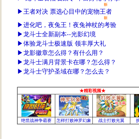
▶
王者对决 票选心目中的宠物王者
▶
进化吧，夜兔王！夜兔神杖的考验
▶
龙斗士全新副本--光影幻境
▶
体验龙斗士极速版 领丰厚大礼
▶
龙影徽章怎么得？有什么用？
▶
龙斗士满月背景卡在哪？怎么得？
▶
龙斗士守护圣域在哪？怎么去？
★精彩视频★
绝世战神争霸赛
怎样打败神罗幻象
战士打败光翼