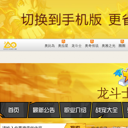
奥比岛
奥拉星
龙斗士
奥奇传说
奥雅之光
圈圈
龙斗