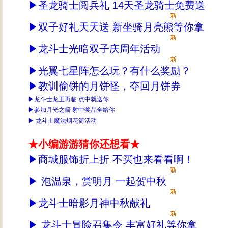
▶
圣龙骑士阅兵礼 14天圣龙骑士免费送
▶
双子好礼天天送 新坐骑月亮熊等你拿
▶
龙斗士光暗双子庆周年活动
▶
光翼七星阵怎么玩？有什么奖励
？
▶
教训偷饼的月饼怪，夺回月饼券
▶
龙斗士龙王再临 点中就送你
▶
参加月光之箭 射中奖品全给你
▶
龙斗士魔法烟花筒活动
★小编游游猜你还想看★
▶
商城服饰折上折 不买也来看看啊！
▶
泡温泉，赏明月 一起贺中秋
▶
龙斗士暗影月神中秋献礼
▶
龙斗士冒险召集令 丰富好礼等你拿