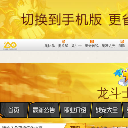
奥比岛
奥拉星
龙斗士
奥奇传说
奥雅之光
圈圈
龙斗