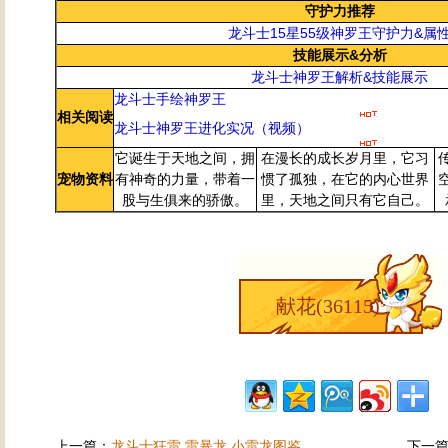
守护力推荐
龙斗士15星55级神罗王守护力&属
技能展示&分析
龙斗士神罗王解析&技能展示
龙斗士手绘神罗王
相关阅读
龙斗士神罗王进化实况（视频）
它诞生于天地之间，拥
在漫长的成长岁月里，它习
宠物资料
有神奇的力量，带着一
惯了孤独，在它的内心世界
股与生俱来的骄傲。
里，天地之间只有它自己。
献花(
36115
)
上一篇：
龙斗士狂雷 雷暴龙 小雷龙图鉴
下一