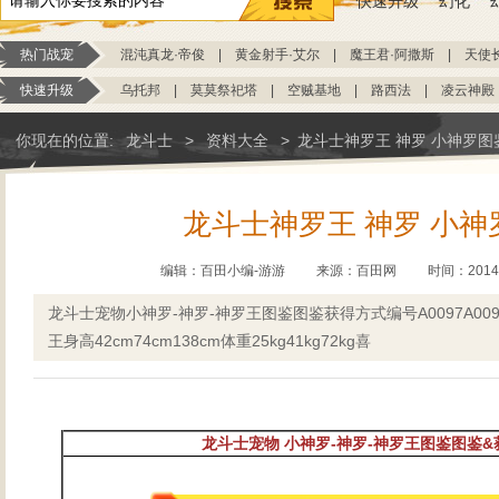
快速升级
幻化
热门战宠
混沌真龙·帝俊
|
黄金射手·艾尔
|
魔王君·阿撒斯
|
天使
快速升级
乌托邦
|
莫莫祭祀塔
|
空贼基地
|
路西法
|
凌云神殿
你现在的位置:
龙斗士
>
资料大全
>
龙斗士神罗王 神罗 小神罗图
龙斗士神罗王 神罗 小神
编辑：百田小编-游游
来源：
百田网
时间：2014-0
龙斗士宠物小神罗-神罗-神罗王图鉴图鉴获得方式编号A0097A009
王身高42cm74cm138cm体重25kg41kg72kg喜
龙斗士宠物 小神罗-神罗-神罗王图鉴图鉴