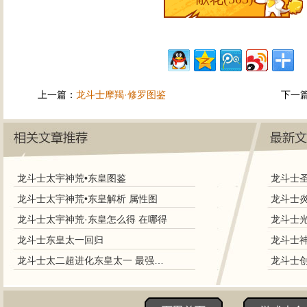
上一篇：
龙斗士摩羯·修罗图鉴
下一
龙斗士太宇神荒•东皇图鉴
龙斗士太宇神荒•东皇解析 属性图
龙斗士太宇神荒·东皇怎么得 在哪得
龙斗士东皇太一回归
龙斗士太二超进化东皇太一 最强致命守护神