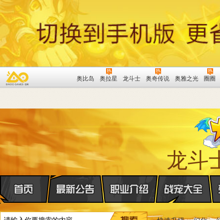
奥比岛
奥拉星
龙斗士
奥奇传说
奥雅之光
圈圈
龙斗