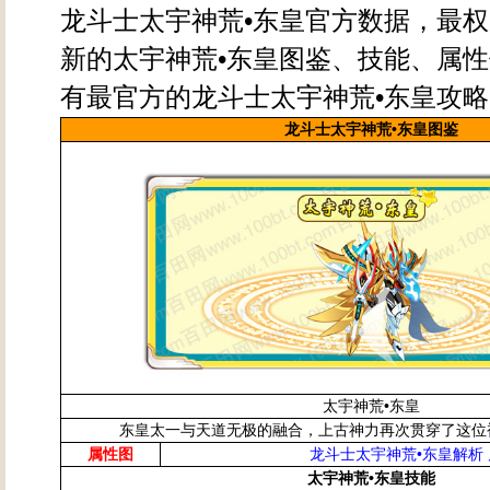
龙斗士太宇神荒•东皇官方数据，最
新的太宇神荒•东皇图鉴、技能、属性
有最官方的龙斗士太宇神荒•东皇攻略
龙斗士太宇神荒•东皇图鉴
太宇神荒•东皇
东皇太一与天道无极的融合，上古神力再次贯穿了这位
属性图
龙斗士
太宇神荒•东皇
解析
太宇神荒•东皇技能