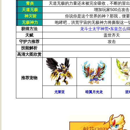
青炎
天道无极的力量还未被完全吸收，不断的冒
天道无极
增加玩家500点攻击
神灭斩
你说你是这个世界的神？那我，便
无极神力
咆哮吧，洪荒宇宙的无极神力将撕裂这一
获得方法
龙斗士
太宇神荒•东皇
怎么得
天赋
盖世齐天
守护力推荐
攻击
技能解析
高清大图欣赏
推荐宠物
尤莱亚
暗翼月光龙
逆
献花(
303
)