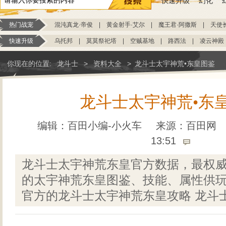
快速升级
幻化
热门战宠
混沌真龙·帝俊
|
黄金射手·艾尔
|
魔王君·阿撒斯
|
天使
快速升级
乌托邦
|
莫莫祭祀塔
|
空贼基地
|
路西法
|
凌云神殿
你现在的位置:
龙斗士
>
资料大全
>
龙斗士太宇神荒•东皇图鉴
龙斗士太宇神荒•东
编辑：百田小编-小火车
来源：
百田网
13:51
龙斗士太宇神荒东皇官方数据，最权
的太宇神荒东皇图鉴、技能、属性供玩
官方的龙斗士太宇神荒东皇攻略 龙斗