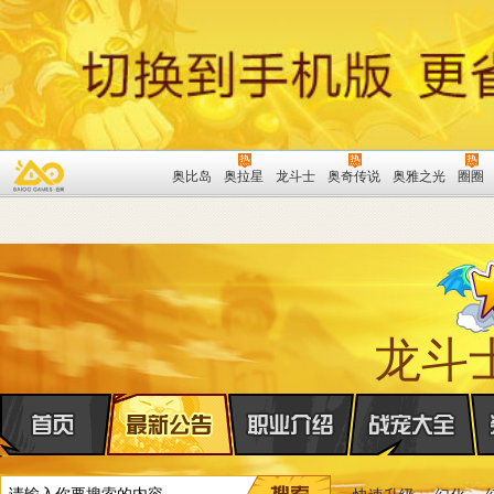
奥比岛
奥拉星
龙斗士
奥奇传说
奥雅之光
圈圈
龙斗