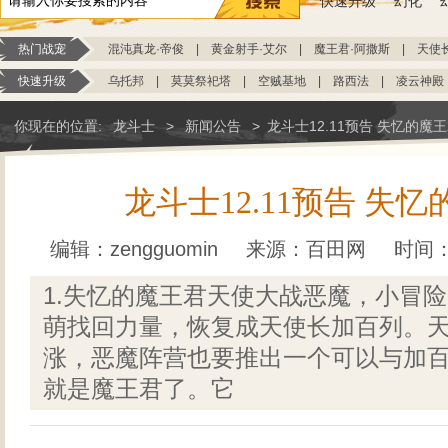
快速升级
幻化
热门战宠
混沌真龙·帝俊
|
黄金射手·艾尔
|
魔王君·阿撒斯
|
天使
快速升级
乌托邦
|
莫莫祭祀塔
|
空贼基地
|
路西法
|
凌云神殿
你现在的位置:
龙斗士
>
新闻公告
>
龙斗士12.11预告 失忆的魔
龙斗士12.11预告 失
编辑：zengguomin
来源：
百田网
时间：2
1.失忆的魔王君天使大战恶魔，小冒
萌找回力量，恢复成天使长加百列。
涨，恶魔阵营也要推出一个可以与加
就是魔王君了。它