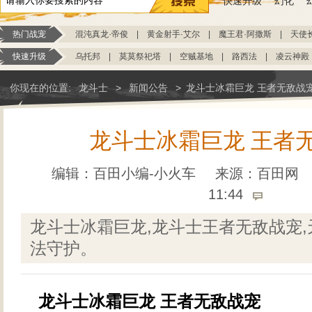
快速升级
幻化
热门战宠
混沌真龙·帝俊
|
黄金射手·艾尔
|
魔王君·阿撒斯
|
天使
快速升级
乌托邦
|
莫莫祭祀塔
|
空贼基地
|
路西法
|
凌云神殿
你现在的位置:
龙斗士
>
新闻公告
>
龙斗士冰霜巨龙 王者无敌战
龙斗士冰霜巨龙 王者
编辑：百田小编-小火车
来源：
百田网
11:44
龙斗士冰霜巨龙,龙斗士王者无敌战宠,
法守护。
龙斗士冰霜巨龙 王者无敌战宠