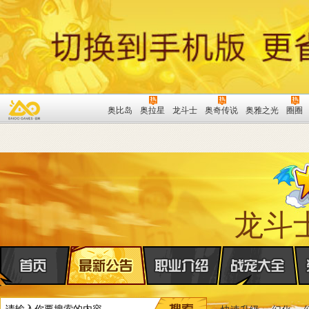
奥比岛
奥拉星
龙斗士
奥奇传说
奥雅之光
圈圈
龙斗