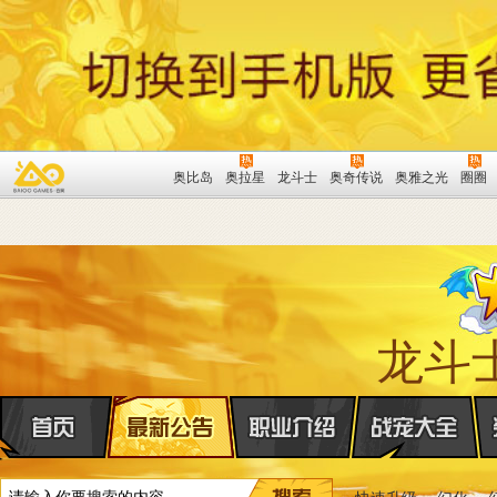
奥比岛
奥拉星
龙斗士
奥奇传说
奥雅之光
圈圈
龙斗