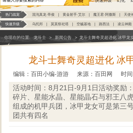
快速升级
幻化
热门战宠
混沌真龙·帝俊
|
黄金射手·艾尔
|
魔王君·阿撒斯
|
天使
快速升级
乌托邦
|
莫莫祭祀塔
|
空贼基地
|
路西法
|
凌云神殿
你现在的位置:
龙斗士
>
新闻公告
>
龙斗士舞奇灵超进化 冰甲龙
龙斗士舞奇灵超进化 冰
编辑：百田小编-游游
来源：
百田网
时间：
活动时间：8月21日-9月1日活动奖
碎片、星能水晶、星能晶石与邪王八
组成的机甲兵团，冰甲龙女可是第三
团共有四名