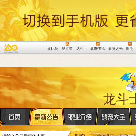
奥比岛
奥拉星
龙斗士
奥奇传说
奥雅之光
圈圈
龙斗