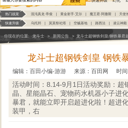
快速升级
幻化
热门战宠
混沌真龙·帝俊
|
黄金射手·艾尔
|
魔王君·阿撒斯
|
天使
快速升级
乌托邦
|
莫莫祭祀塔
|
空贼基地
|
路西法
|
凌云神殿
你现在的位置:
龙斗士
>
新闻公告
>
龙斗士超钢铁剑皇 钢铁暴君
龙斗士超钢铁剑皇 钢铁
编辑：百田小编-游游
来源：
百田网
时间：
活动时间：8.14-9月1日活动奖励：
晶、星能晶石、宠物药水机器小子进
暴君，就能立即开启超进化啦！超进
装甲，右