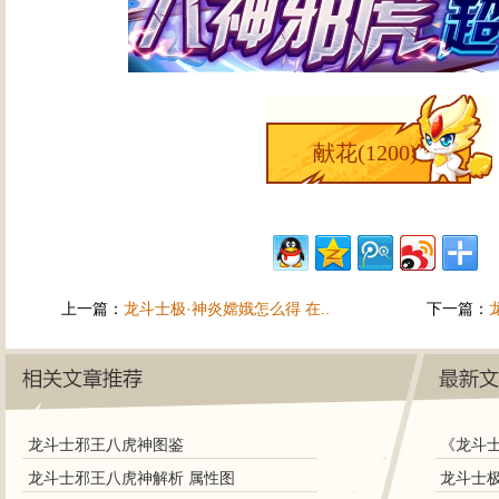
献花(
1200
)
上一篇：
龙斗士极·神炎嫦娥怎么得 在..
下一篇：
龙斗士邪王八虎神图鉴
《龙斗
龙斗士邪王八虎神解析 属性图
龙斗士极