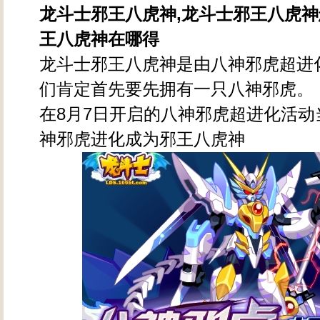
龙斗士邪王八虎神,龙斗士邪王八虎神
王八虎神在哪得
龙斗士邪王八虎神是由八神邪虎超进
们肯定首先要先拥有一只八神邪虎。
在8月7日开启的八神邪虎超进化活动
神邪虎进化成为邪王八虎神