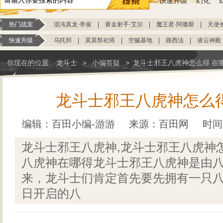
快速升级
幻化
热门战宠
混沌真龙·帝俊
|
黄金射手·艾尔
|
魔王君·阿撒斯
|
天使
快速升级
乌托邦
|
莫莫祭祀塔
|
空贼基地
|
路西法
|
凌云神殿
你现在的位置:
龙斗士
>
小编答疑
>
龙斗士邪王八虎神怎么得 在
龙斗士邪王八虎神怎么得
编辑：百田小编-游游
来源：
百田网
时间：
龙斗士邪王八虎神,龙斗士邪王八虎神
八虎神在哪得龙斗士邪王八虎神是由
来，龙斗士们肯定首先要先拥有一只八
日开启的八