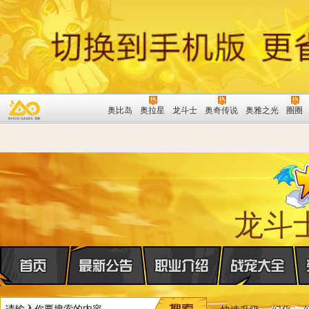
奥比岛
奥拉星
龙斗士
奥奇传说
奥雅之光
圈圈
龙斗