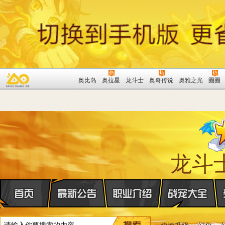
奥比岛
奥拉星
龙斗士
奥奇传说
奥雅之光
圈圈
龙斗