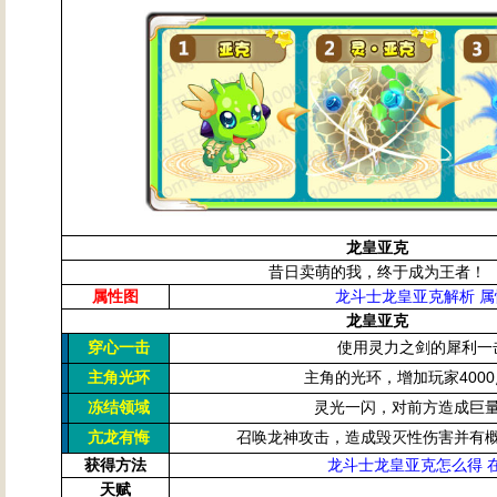
龙皇亚克
昔日卖萌的我，终于成为王者！
属性图
龙斗士龙皇亚克解析 
龙皇亚克
使用灵力之剑的犀利一
穿心一击
主角的光环，增加玩家400
主角光环
灵光一闪，对前方造成巨
冻结领域
召唤龙神攻击，造成毁灭性伤害并有
亢龙有悔
获得方法
龙斗士龙皇亚克怎么得 
天赋