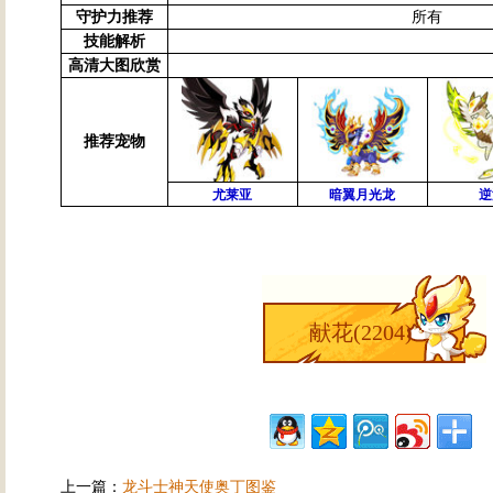
守护力推荐
所有
技能解析
高清大图欣赏
推荐宠物
尤莱亚
暗翼月光龙
逆
献花(
2204
)
上一篇：
龙斗士神天使奥丁图鉴