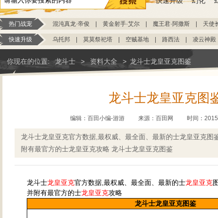
快速升级
幻化
热门战宠
混沌真龙·帝俊
|
黄金射手·艾尔
|
魔王君·阿撒斯
|
天使
快速升级
乌托邦
|
莫莫祭祀塔
|
空贼基地
|
路西法
|
凌云神殿
你现在的位置:
龙斗士
>
资料大全
>
龙斗士龙皇亚克图鉴
龙斗士龙皇亚克图
编辑：百田小编-游游
来源：
百田网
时间：2015-0
龙斗士龙皇亚克官方数据,最权威、最全面、最新的士龙皇亚克图
附有最官方的士龙皇亚克攻略 龙斗士龙皇亚克图鉴
龙斗士
龙皇亚克
官方数据,最权威、最全面、最新的士
龙皇亚克
并附有最官方的士
龙皇亚克
攻略
龙斗士龙皇亚克图鉴