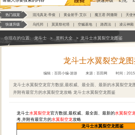
快速升级
幻化
热门战宠
混沌真龙·帝俊
|
黄金射手·艾尔
|
魔王君·阿撒斯
|
天使
快速升级
乌托邦
|
莫莫祭祀塔
|
空贼基地
|
路西法
|
凌云神殿
你现在的位置:
龙斗士
>
资料大全
>
龙斗士水翼裂空龙图鉴
龙斗士水翼裂空龙图
编辑：百田小编-游游
来源：
百田网
时间：2015-0
龙斗士水翼裂空龙官方数据,最权威、最全面、最新的水翼裂空龙
并附有最官方的水翼裂空龙攻略 龙斗士水翼裂空龙图鉴
龙斗士
水翼裂空龙
官方数据,最权威、最全面、最新的
水翼裂空
考,并附有最官方的
水翼裂空龙
攻略
龙斗士水翼裂空龙图鉴