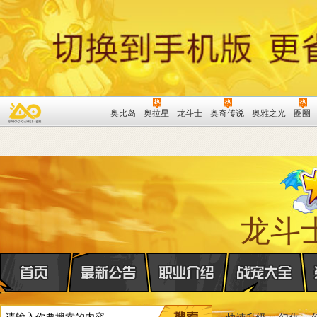
奥比岛
奥拉星
龙斗士
奥奇传说
奥雅之光
圈圈
龙斗