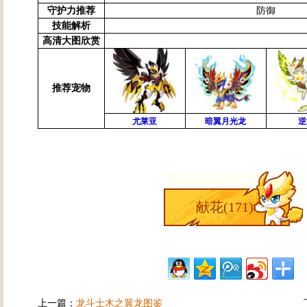
守护力推荐
防御
技能解析
高清大图欣赏
推荐宠物
尤莱亚
暗翼月光龙
逆
献花(
171
)
上一篇：
龙斗士木之翼龙图鉴