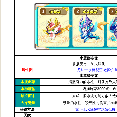
水翼裂空龙
翼展天穹，御火腾风
属性图
龙斗士水翼裂空龙解析 
水翼裂空龙
清澈有力的水柱，对前方敌人
水波粼粼
增加玩家3000点生
水神庇佑
变成一股水波对前方敌人造
踏浪而来
劲量的水柱，毁灭性的伤害并有
大海无量
获得方法
龙斗士水翼裂空龙怎么得
天赋