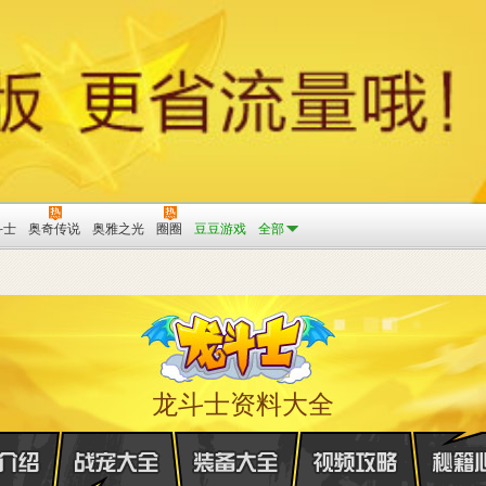
斗士
奥奇传说
奥雅之光
圈圈
豆豆游戏
全部
龙斗士资料大全