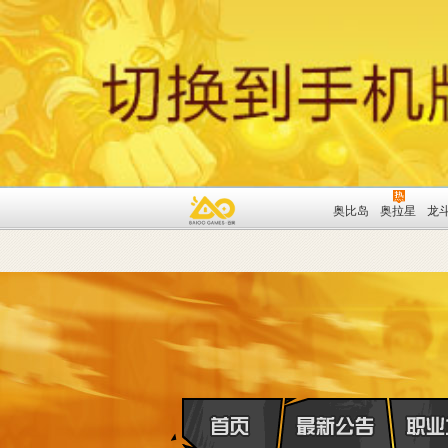
奥比岛
奥拉星
龙