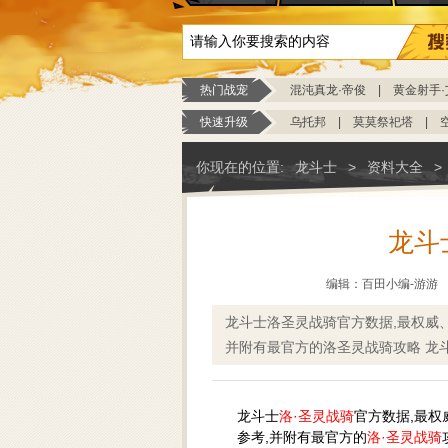
热门战宠
混沌真龙·帝俊
|
黄金射手·
快速升级
乌托邦
|
莫莫祭祀塔
|
你现在的位置:
龙斗士
>
资料大全
>
龙斗
编辑：百田小编-游游
龙斗士洛圣灵战骑官方数据,最权威
并附有最官方的洛圣灵战骑攻略 龙
龙斗士
洛·圣灵战骑
官方数据,最权
参考,并附有最官方的
洛·圣灵战骑