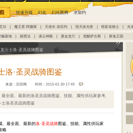
快速升级
幻化
幻化图腾
求契约
艾尔
|
魔王君·阿撒斯
|
天使长·加百列
|
毁灭炎光兽
|
暗影龙骑士
|
光
空贼基地
|
路西法
|
凌云神殿
|
黄金龙穴
|
觉醒萨古斯
|
夜兔王国
龙斗士洛·圣灵战骑图鉴
士洛·圣灵战骑图鉴
来源：
百田网
时间：2015-01-30 17:45
、最全面、最新的洛圣灵战骑图鉴、技能、属性供玩家参考,
斗士洛圣灵战骑图鉴
威、最全面、最新的
洛·圣灵战骑
图鉴、技能、属性供玩家
攻略