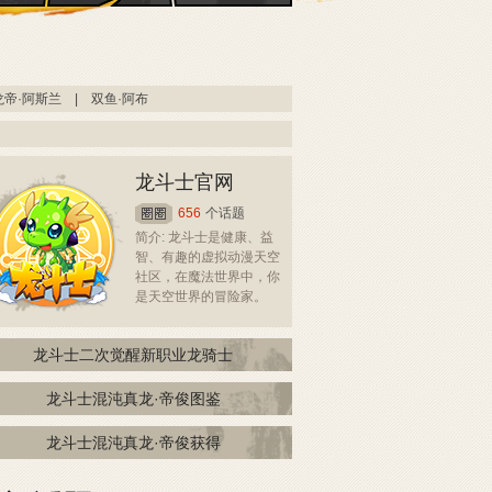
龙帝·阿斯兰
|
双鱼·阿布
龙斗士官网
656
个话题
简介: 龙斗士是健康、益
智、有趣的虚拟动漫天空
社区，在魔法世界中，你
是天空世界的冒险家。
龙斗士二次觉醒新职业龙骑士
龙斗士混沌真龙·帝俊图鉴
龙斗士混沌真龙·帝俊获得