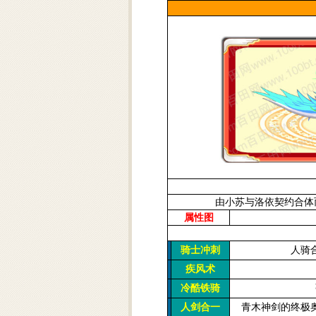
由小苏与洛依契约合体
属性图
人骑
骑士冲刺
疾风术
冷酷铁骑
青木神剑的终极
人剑合一