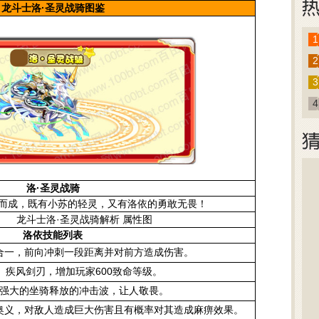
龙斗士洛·圣灵战骑图鉴
1
2
3
4
洛·圣灵战骑
而成，既有小苏的轻灵，又有洛依的勇敢无畏！
龙斗士洛·圣灵战骑解析 属性图
洛依
技能列表
合一，前向冲刺一段距离并对前方造成伤害。
疾风剑刃，增加玩家600致命等级。
强大的坐骑释放的冲击波，让人敬畏。
奥义，对敌人造成巨大伤害且有概率对其造成麻痹效果。