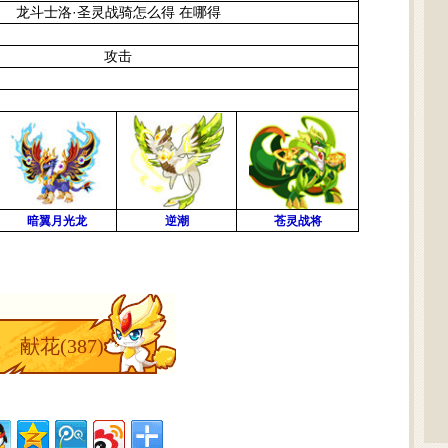
龙斗士洛·圣灵战骑怎么得 在哪得
攻击
暗翼月光龙
逆潮
苍灵战将
献花(
387
)