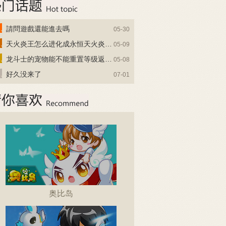
請問遊戲還能進去嗎
05-30
天火炎王怎么进化成永恒天火炎王？
05-09
龙斗士的宠物能不能重置等级返还水晶啊
05-08
好久没来了
07-01
奥比岛