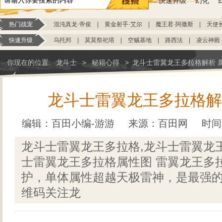
快速升级
幻化
热门战宠
混沌真龙·帝俊
|
黄金射手·艾尔
|
魔王君·阿撒斯
|
天使
快速升级
乌托邦
|
莫莫祭祀塔
|
空贼基地
|
路西法
|
凌云神殿
你现在的位置:
龙斗士
>
秘籍心得
>
龙斗士雷翼龙王多拉格解析 
龙斗士雷翼龙王多拉格解
编辑：百田小编-游游
来源：
百田网
时间：
龙斗士雷翼龙王多拉格,龙斗士雷翼龙
士雷翼龙王多拉格属性图 雷翼龙王多
护，单体属性超越天极雷神，是最强
维码关注龙