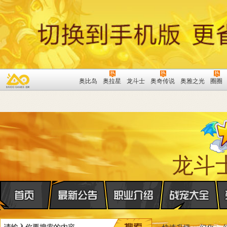
奥比岛
奥拉星
龙斗士
奥奇传说
奥雅之光
圈圈
龙斗