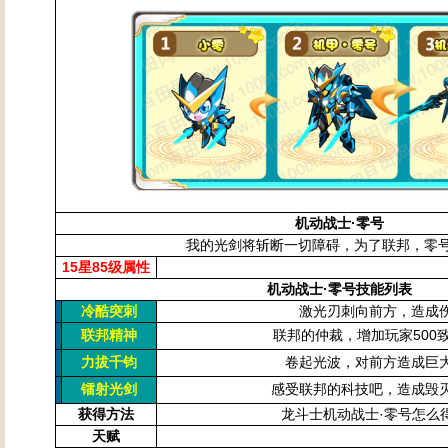
机动战士·零号
我的光剑将斩断一切障碍，为了联邦，零
15星85级属性
机动战士·零号
技能列表
冷酷突刺
激光刃刺向前方，造成
联邦的仲裁，增加玩家500
联邦精神
卷起光波，对前方造成巨
力拔千钧
感受联邦的科技吧，造成毁
镭射光剑
获得方法
龙斗士机动战士·零号怎么
天赋