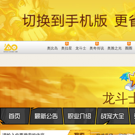
奥比岛
奥拉星
龙斗士
奥奇传说
奥雅之光
圈圈
龙斗