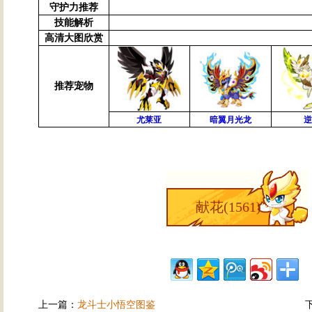
守护力推荐
技能解析
高清大图欣赏
推荐宠物
尤莱亚
暗翼月光龙
逆
献花(
1561
)
上一篇：
龙斗士小悟空图鉴