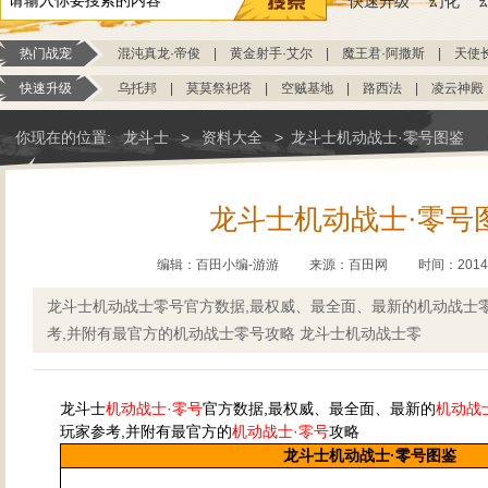
快速升级
幻化
热门战宠
混沌真龙·帝俊
|
黄金射手·艾尔
|
魔王君·阿撒斯
|
天使
快速升级
乌托邦
|
莫莫祭祀塔
|
空贼基地
|
路西法
|
凌云神殿
你现在的位置:
龙斗士
>
资料大全
>
龙斗士机动战士·零号图鉴
龙斗士机动战士·零号
编辑：百田小编-游游
来源：
百田网
时间：2014-1
龙斗士机动战士零号官方数据,最权威、最全面、最新的机动战士
考,并附有最官方的机动战士零号攻略 龙斗士机动战士零
龙斗士
机动战士·零号
官方数据,最权威、最全面、最新的
机动战
玩家参考,并附有最官方的
机动战士·零号
攻略
龙斗士机动战士·零号图鉴