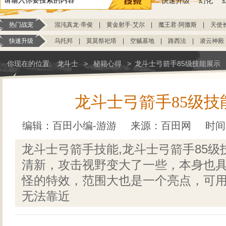
快速升级
幻化
热门战宠
混沌真龙·帝俊
|
黄金射手·艾尔
|
魔王君·阿撒斯
|
天使
快速升级
乌托邦
|
莫莫祭祀塔
|
空贼基地
|
路西法
|
凌云神殿
你现在的位置:
龙斗士
>
秘籍心得
>
龙斗士弓箭手85级技能展示
龙斗士弓箭手85级技
编辑：百田小编-游游
来源：
百田网
时间：
龙斗士弓箭手技能,龙斗士弓箭手85级
清新，攻击视野变大了一些，本身也
怪的特效，范围大也是一个亮点，可
无法靠近