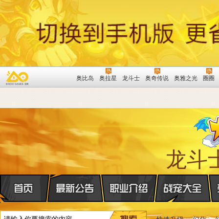
奥比岛
奥拉星
龙斗士
奥奇传说
奥雅之光
圈圈
龙斗