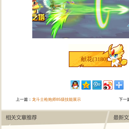
献花(
3180
)
上一篇：
龙斗士枪炮师85级技能展示
下一