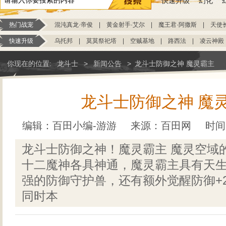
快速升级
幻化
热门战宠
混沌真龙·帝俊
|
黄金射手·艾尔
|
魔王君·阿撒斯
|
天使
快速升级
乌托邦
|
莫莫祭祀塔
|
空贼基地
|
路西法
|
凌云神殿
你现在的位置:
龙斗士
>
新闻公告
>
龙斗士防御之神 魔灵霸主
龙斗士防御之神 魔
编辑：百田小编-游游
来源：
百田网
时间：
龙斗士防御之神！魔灵霸主 魔灵空域
十二魔神各具神通，魔灵霸主具有天
强的防御守护兽，还有额外觉醒防御+2
同时本