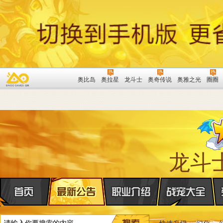
奥比岛
奥拉星
龙斗士
奥奇传说
奥雅之光
圈圈
龙斗