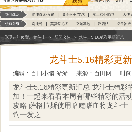
快速升级
幻化
热门战宠
混沌真龙·帝俊
|
黄金射手·艾尔
|
魔王君·阿撒斯
|
天使
快速升级
乌托邦
|
莫莫祭祀塔
|
空贼基地
|
路西法
|
凌云神殿
你现在的位置:
龙斗士
>
新闻公告
>
龙斗士5.16精彩更新汇总
龙斗士5.16精彩更
编辑：百田小编-游游
来源：
百田网
时间：
龙斗士5.16精彩更新汇总 龙斗士精
加！一起来看看本周有哪些精彩的活
攻略 萨格拉斯使用暗魔嗜血将龙斗士
钧一发之