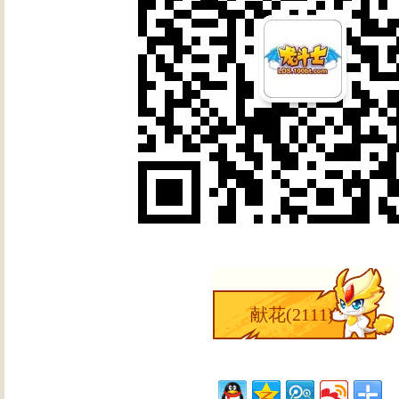
献花(
2111
)