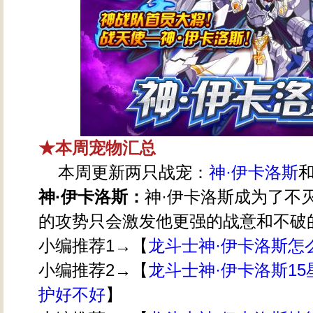
★本周宠物汇总
本周更新两只战宠：
神·伊卡洛斯
神·伊卡洛斯：
神·伊卡洛斯成为了不
的攻势只会激发他更强的战意和不破
小编推荐1→【
龙斗士神·伊卡洛斯怎
小编推荐2→【
龙斗士神·伊卡洛斯15
护好不好
】