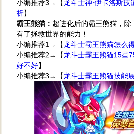
小编推荐3→【
龙斗士神·伊卡洛斯技
析
】
霸王熊猫：
超进化后的霸王熊猫，除
有了拯救世界的能力！
小编推荐1→【
龙斗士霸王熊猫怎么得
小编推荐2→【
龙斗士霸王熊猫15星7
好不好
】
小编推荐3→【
龙斗士霸王熊猫技能展