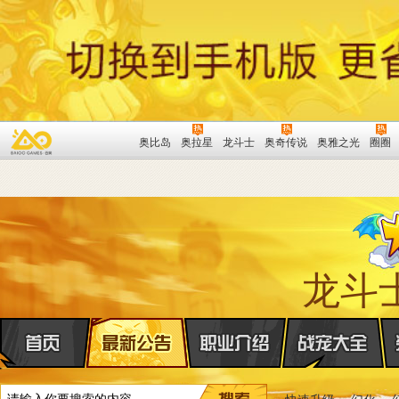
奥比岛
奥拉星
龙斗士
奥奇传说
奥雅之光
圈圈
龙斗