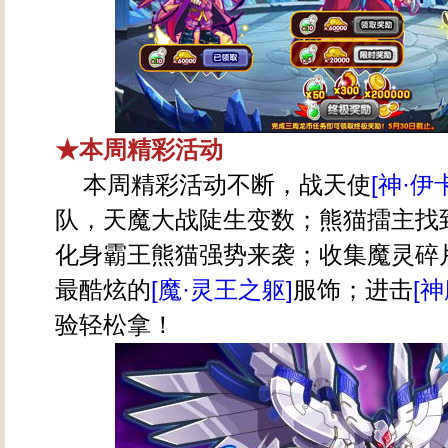
★本周精彩活动
本周精彩活动不断，战天使
[神·伊
队，天魔大战陡生变数；熊猫擂主找
化身霸王熊猫强势来袭；收集魔灵碎
最酷炫的
[魔·灵王之躯]
服饰；进击
[
验轻松拿！