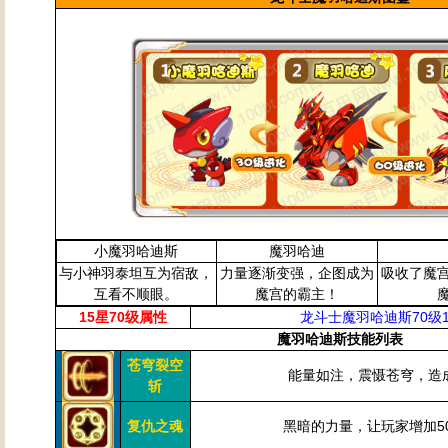
小魔羽哈迪斯
魔羽哈迪
与小神羽泰坦互为宿敌，
力量逐渐变强，企图成为
吸收了魔
互看不顺眼。
魔宫的霸主！
15星70级属性
龙斗士魔羽哈迪斯70级
魔羽哈迪斯技能列表
苍穹裂空
能量如注，震慑苍穹，造
斩
复仇之魂
黑暗的力量，让玩家增加5