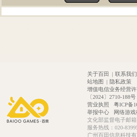
关于百田
|
联系我们
站地图
|
隐私政策
增值电信业务经营许可证
〔2024〕2710-188号
营业执照
粤ICP备1
举报中心
网络游戏
文化部监督电子邮箱:wlw
服务热线：020-839952
广州百田信息科技有限公司 Copy