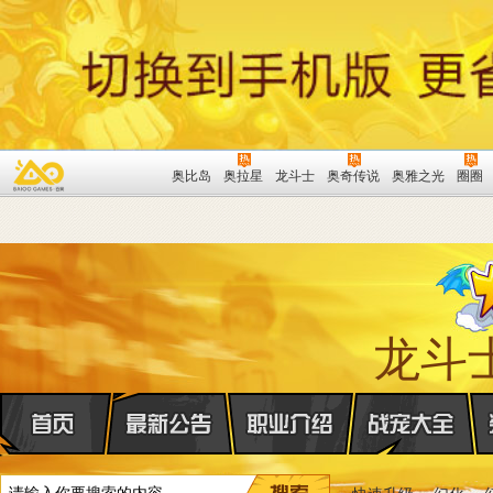
奥比岛
奥拉星
龙斗士
奥奇传说
奥雅之光
圈圈
龙斗