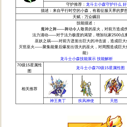
守护推荐：
龙斗士小森守护什么 
描述：来自平行时空的小森，有着征服天界的梦
天赋：万众瞩目
技能描述：
魔神之舞——舞动令人敬畏的巫火，对前方造成
法力涌动——对于法力极度的渴望，增加玩家2500点
巫妖之祸——对前方迸发出巨大的冲击波，造成巨大
灭世巫火——聚集能量后爆发出强大的巫火，对周围造成巨大
能）
龙斗士小森技能展示 技能解析
70级15星属性
龙斗士小森70级15星属性图
图
相关推荐
神王奥丁
疾风神使
天怒