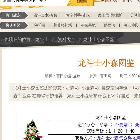
快速升级
幻化
热门战宠
混沌真龙·帝俊
|
黄金射手·艾尔
|
魔王君·阿撒斯
|
天使
快速升级
乌托邦
|
莫莫祭祀塔
|
空贼基地
|
路西法
|
凌云神殿
你现在的位置:
龙斗士
>
资料大全
>
龙斗士小森图鉴
龙斗士小森图鉴
编辑：百田小编-游游
来源：
百田网
时间：2014-0
龙斗士小森图鉴进阶形态：小森=》小曼森=》曼森宠物等级：1=》
森怎么得 在哪得守护推荐：龙斗士小森守护什么 好不好描述：来
龙斗士小森图鉴
进阶形态：小森=》
小曼森
=》
曼
宠物等级：1=》20=》40
获得方式：
龙斗士小森怎么得 在