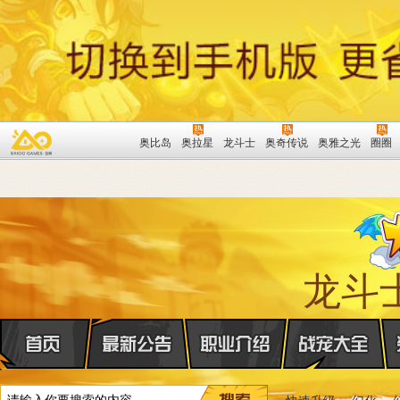
奥比岛
奥拉星
龙斗士
奥奇传说
奥雅之光
圈圈
龙斗