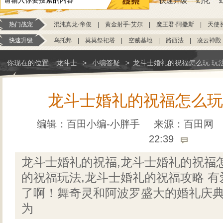
快速升级
幻化
热门战宠
混沌真龙·帝俊
|
黄金射手·艾尔
|
魔王君·阿撒斯
|
天使
快速升级
乌托邦
|
莫莫祭祀塔
|
空贼基地
|
路西法
|
凌云神殿
你现在的位置:
龙斗士
>
小编答疑
>
龙斗士婚礼的祝福怎么玩 玩
龙斗士婚礼的祝福怎么玩
编辑：百田小编-小胖手
来源：
百田网
22:39
龙斗士婚礼的祝福,龙斗士婚礼的祝福
的祝福玩法,龙斗士婚礼的祝福攻略 
了啊！舞奇灵和阿波罗盛大的婚礼庆
为