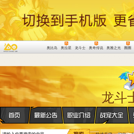
奥比岛
奥拉星
龙斗士
奥奇传说
奥雅之光
圈圈
龙斗