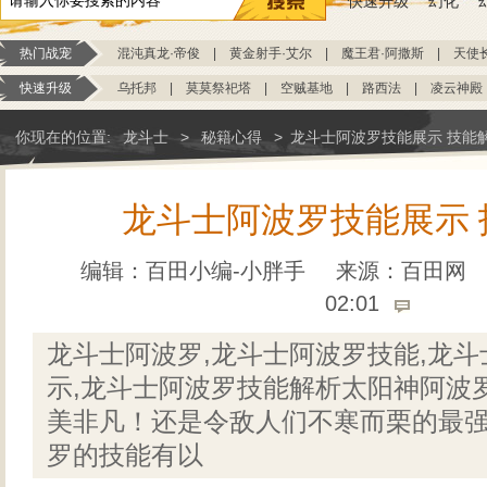
快速升级
幻化
热门战宠
混沌真龙·帝俊
|
黄金射手·艾尔
|
魔王君·阿撒斯
|
天使
快速升级
乌托邦
|
莫莫祭祀塔
|
空贼基地
|
路西法
|
凌云神殿
你现在的位置:
龙斗士
>
秘籍心得
>
龙斗士阿波罗技能展示 技能
龙斗士阿波罗技能展示 
编辑：百田小编-小胖手
来源：
百田网
02:01
龙斗士阿波罗,龙斗士阿波罗技能,龙
示,龙斗士阿波罗技能解析太阳神阿波
美非凡！还是令敌人们不寒而栗的最
罗的技能有以