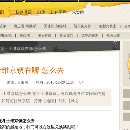
快速升级
幻化
幻化图腾
求契约
艾尔
|
魔王君·阿撒斯
|
天使长·加百列
|
毁灭炎光兽
|
暗影龙骑士
|
光
空贼基地
|
路西法
|
凌云神殿
|
黄金龙穴
|
觉醒萨古斯
|
夜兔王国
龙斗士维京镇在哪 怎么去
士维京镇在哪 怎么去
来源：
百田网
时间：2013-12-20 11:24
龙斗士维京镇怎么去 龙斗士维京镇，可以说是各位冒险家的起
 如何前往维京镇：打开【地图】找到【风之
,龙斗士维京镇怎么去
险家的起始地，我们可以在这里兑换奖励哦！