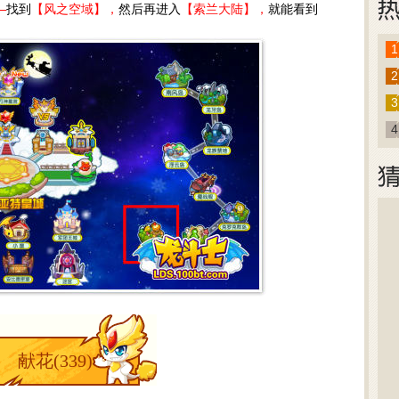
—
找到
【风之空域】，
然后再进入
【索兰大陆】，
就能看到
1
2
3
4
献花(
339
)