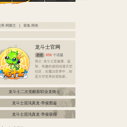
龙帝·阿斯兰
|
双鱼·阿布
龙斗士官网
656
个话题
简介: 龙斗士是健康、益
智、有趣的虚拟动漫天空
社区，在魔法世界中，你
是天空世界的冒险家。
龙斗士二次觉醒新职业龙骑士
龙斗士混沌真龙·帝俊图鉴
龙斗士混沌真龙·帝俊获得