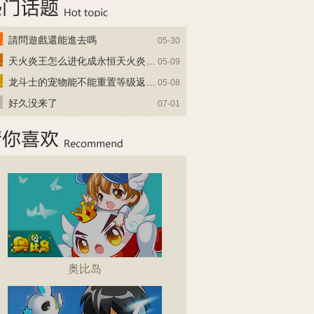
請問遊戲還能進去嗎
05-30
天火炎王怎么进化成永恒天火炎王？
05-09
龙斗士的宠物能不能重置等级返还水晶啊
05-08
好久没来了
07-01
奥比岛