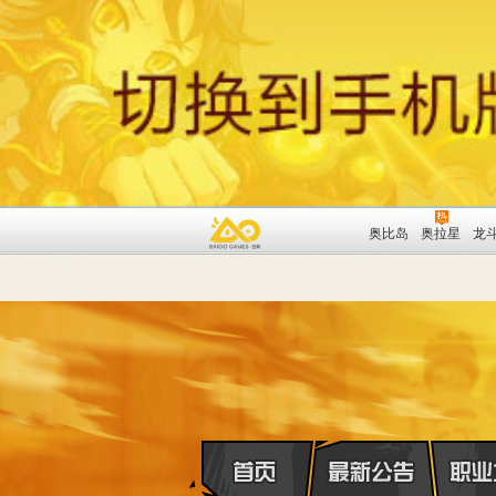
奥比岛
奥拉星
龙