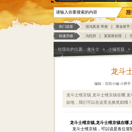
热门战宠
混沌真龙·帝俊
|
黄金射手·
快速升级
乌托邦
|
莫莫祭祀塔
|
你现在的位置:
龙斗士
>
小编答疑
>
龙斗
编辑：百田小编-小胖手
龙斗士维京镇,龙斗士维京镇在哪,
始地，我们可以在这里兑换奖励哦！
龙斗士维京镇,龙斗士维京镇在哪
龙斗士维京镇，可以说是各位冒