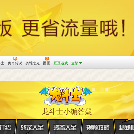
斗士
奥奇传说
奥雅之光
圈圈
豆豆游戏
全部
龙斗士小编答疑